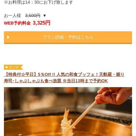
※お料理は14：30にお下げ致します
お一人様
3,500円
▼
3,325円
WEB予約料金
プラン詳細・予約はこちら
【特典付☆平日】5％Off !! 人気の和食ブッフェ！天麩羅・握り
寿司･しゃぶしゃぶも食べ放題 ※当日13時まで予約OK