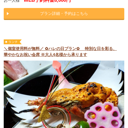
WEB予約料金8,000円
お一人様
プラン詳細・予約はこちら
＼個室使用料が無料／ ✿ハレの日プラン✿ 特別な日を彩る、
華やかなお祝い会席 ※大人4名様から承ります