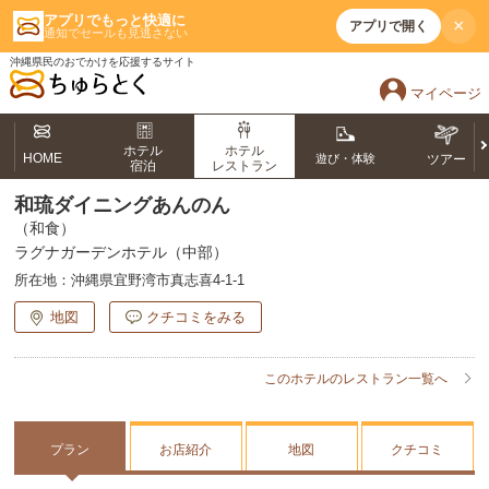
アプリでもっと快適に
×
アプリで開く
通知でセールも見逃さない
沖縄県民のおでかけを応援するサイト
マイページ
ホテル
ホテル
HOME
遊び・体験
ツアー
宿泊
レストラン
和琉ダイニングあんのん
（和食）
ラグナガーデンホテル（中部）
所在地：
沖縄県宜野湾市真志喜4-1-1
地図
クチコミをみる
このホテルのレストラン一覧へ
プラン
お店紹介
地図
クチコミ