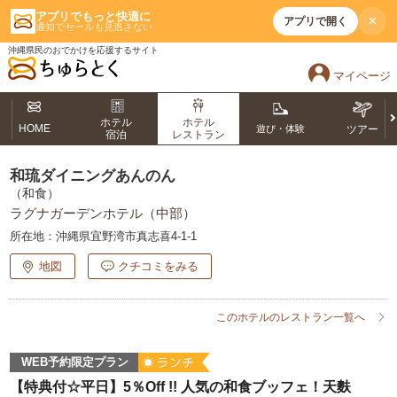
アプリでもっと快適に
×
アプリで開く
通知でセールも見逃さない
沖縄県民のおでかけを応援するサイト
マイページ
ホテル
ホテル
HOME
遊び・体験
ツアー
宿泊
レストラン
和琉ダイニングあんのん
（和食）
ラグナガーデンホテル（中部）
所在地：
沖縄県宜野湾市真志喜4-1-1
地図
クチコミをみる
このホテルのレストラン一覧へ
WEB予約限定プラン
【特典付☆平日】5％Off !! 人気の和食ブッフェ！天麩