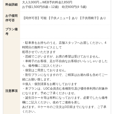
大人3,000円→WEB予約料金2,850円
料金詳細
お子様1,500円(6歳～12歳) 幼児600円(4･5歳)
お子様同
【同伴可否】可能 【子供メニュー】あり 【子供用椅子】あり
伴可否
プラン備
考
・駐車券をお持ちのうえ、店舗スタッフへお渡しください。4
時間分の無料サービスとして
処理させていただきます
・恐縮でございますが、お席の希望は受けておりません。
・車椅子のお客様、足が不自由なお客様がいらっしゃいました
ら、備考欄にご記入ください
・個室はご用意しておりません。
・割引プランになりますので、ご精算はお連れ様も含めてご一
緒にお願い致します。
※個人・個別清算をお断りしております
・本プランは、LGC会員含む各種割引及び優待券利用の対象外
注意事項
になります。予めご了承くださいませ。
・誕生日ケーキ等は有料になっております。必要でしたら備考
欄にご記入ください。改めてご連絡を差し
あげます。※ケーキのご注文は3日前までになります、ご了承
ください。