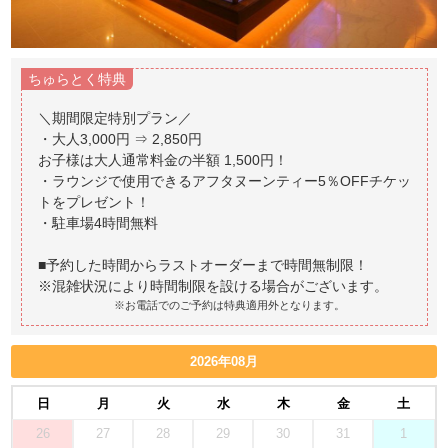
ちゅらとく特典
＼期間限定特別プラン／
・大人3,000円 ⇒ 2,850円
お子様は大人通常料金の半額 1,500円！
・ラウンジで使用できるアフタヌーンティー5％OFFチケッ
トをプレゼント！
・駐車場4時間無料
■予約した時間からラストオーダーまで時間無制限！
※お電話でのご予約は特典適用外となります。
2026年08月
日
月
火
水
木
金
土
26
27
28
29
30
31
1