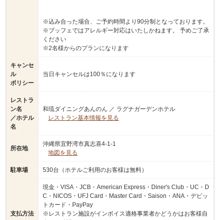
※込み合った場合、ご予約時間より90分制となっております。
※ブッフェではアレルギー対応はいたしかねます。 予めご了承
ください
※2名様からのプランになります
キャンセ
ル
当日キャンセルは100％になります
ポリシー
レストラ
ン名
和琉ダイニングあんのん ／ ラグナガーデンホテル
／ホテル
レストラン基本情報を見る
名
沖縄県宜野湾市真志喜4-1-1
所在地
地図を見る
駐車場
530台（ホテルご利用のお客様は無料）
現金・VISA・JCB・American Express・Diner's Club・UC・D
C・NICOS・UFJ Card・Master Card・Saison・ANA・デビッ
トカード・PayPay
支払方法
※レストラン施設がインボイス適格事業者かどうかはお客様自