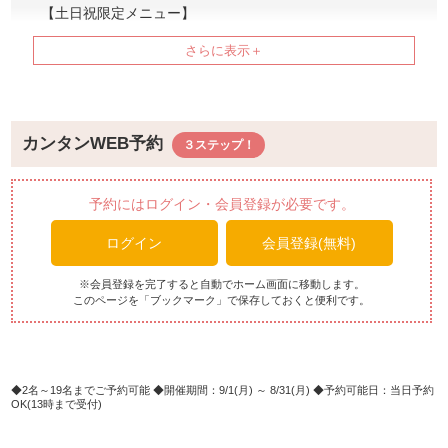
【土日祝限定メニュー】
県産豚のステーキ
【鉢盛】法蓮草彩り浸し／茄子の揚げ浸し
もずく酢と彩り膾／さつま芋甘露煮
【温 物】シシャモ磯辺揚げ／茸の玉子とじ蟹蒲とニラの
カンタンWEB予約
和風餡／牛バラ焼肉／鶏もも肉の塩焼きトマト餡かけ／野
菜炒め／茶碗蒸し
予約にはログイン・会員登録が必要です。
【しゃぶしゃぶ】豚ロース肉 / 白菜 / えのき / 豆笛 / 葱 /
ログイン
会員登録(無料)
しゃぶ餅
【握り寿司】 鮪 / 海老 / サーモン / 白身 / 中巻き
※会員登録を完了すると自動でホーム画面に移動します。
このページを「ブックマーク」で保存しておくと便利です。
【御飯物】白米 / 和風カレー
【汁物】 味噌汁 / 冷し日本そば
【他】 サラダ10種 / デザート6種 / ケーキ盛り合わせ
【ソフトクリーム】 ブルーシール塩ミルク
2名～19名までご予約可能
開催期間：9/1(月) ～ 8/31(月)
予約可能日：当日予約
OK(13時まで受付)
＊メニュー内容は予告なく変更になる場合がございます。