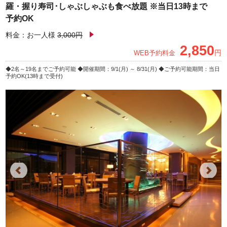
羅・握り寿司･しゃぶしゃぶも食べ放題 ※当日13時まで
予約OK
料金：お一人様
3,000円
2,850
円
WEB予約料金
2名～19名までご予約可能
開催期間：9/1(月) ～ 8/31(月)
ご予約可能期間：当日
予約OK(13時まで受付)
Previous
Next