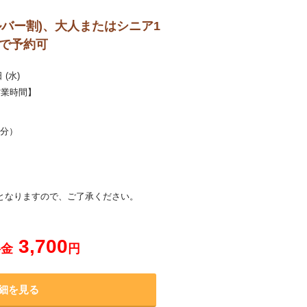
シルバー割)、大人またはシニア1
まで予約可
 (水)
営業時間】
0分）
で）となりますので、ご了承ください。
3,700
料金
円
細を見る