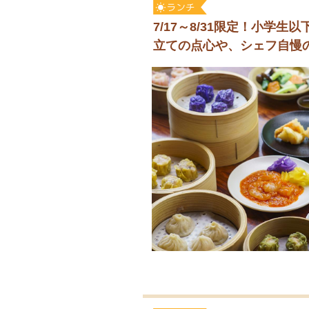
7/17～8/31限定！小学
立ての点心や、シェフ自慢の