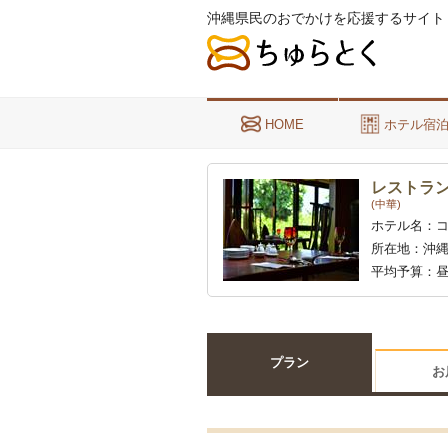
沖縄県民のおでかけを応援するサイト
HOME
ホテル宿
レストラン
(中華)
ホテル名：
所在地：
沖縄
平均予算：
昼
プラン
お