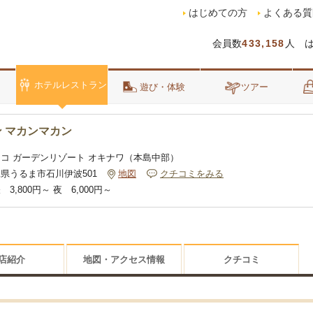
はじめての方
よくある質
会員数
433,158
人 
ホテルレストラン
泊
遊び・体験
ツアー
 マカンマカン
ココ ガーデンリゾート オキナワ（本島中部）
県うるま市石川伊波501
地図
クチコミをみる
 3,800円～ 夜 6,000円～
店紹介
地図・アクセス情報
クチコミ