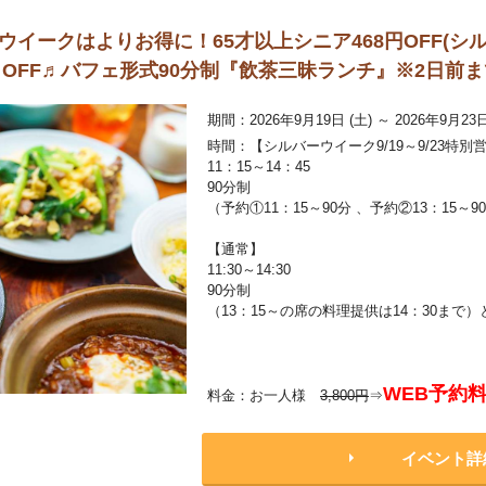
ルバーウイークはよりお得に！65才以上シニア468円OFF(
％OFF♬バフェ形式90分制『飲茶三昧ランチ』※2日前
期間：2026年9月19日 (土) ～ 2026年9月23日
時間：【シルバーウイーク9/19～9/23特別
11：15～14：45
90分制
（予約①11：15～90分 、予約②13：15～9
【通常】
11:30～14:30
90分制
（13：15～の席の料理提供は14：30ま
WEB予約
料金：お一人様
3,800円
⇒
イベント詳