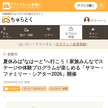
アプリでもっと快適に
×
アプリで開く
通知でセールも見逃さない
沖縄県民のおでかけを応援するサイト
マイページ
ホテル
おでかけ
キャン
遊び・体験
ツアー
ストラン
情報
ペーン
はいさい！
ゲストさん（
ログイン／会員登録
）
那覇市
夏休みは“なはーと”へ行こう！家族みんなでス
テージや体験プログラムが楽しめる「サマー・
ファミリー・シアター2026」開催
2026年06月22日 更新
イベント
アート・カルチャー
レジャー・体験