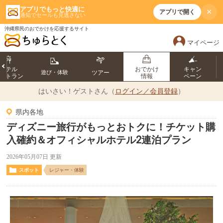
アプリでもっと快適に
×
アプリで開く
通知でセールも見逃さない
沖縄県民のおでかけを応援するサイト
マイページ
ホテル
おでかけ
キャン
遊び・体験
ツアー
ストラン
情報
ペーン
はいさい！
ゲストさん（
ログイン／会員登録
）
県内各地
ディズニー旅行がもっとおトクに！チケット購
入確約＆オフィシャルホテル2連泊プラン
2026年05月07日 更新
スポット
レジャー・体験