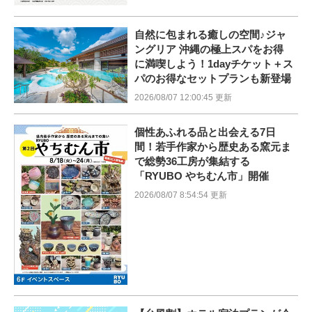
自然に包まれる癒しの空間♪ジャ
ングリア 沖縄の極上スパをお得
に満喫しよう！1dayチケット＋ス
パのお得なセットプランも新登場
2026/08/07 12:00:45 更新
個性あふれる品と出会える7日
間！若手作家から歴史ある窯元ま
で総勢36工房が集結する
「RYUBO やちむん市」開催
2026/08/07 8:54:54 更新