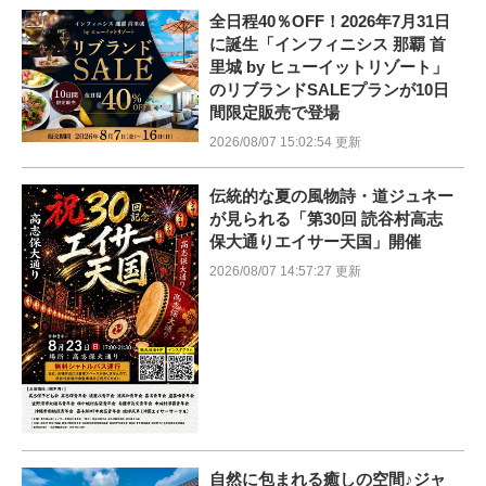
全日程40％OFF！2026年7月31日
に誕生「インフィニシス 那覇 首
里城 by ヒューイットリゾート」
のリブランドSALEプランが10日
間限定販売で登場
2026/08/07 15:02:54 更新
伝統的な夏の風物詩・道ジュネー
が見られる「第30回 読谷村高志
保大通りエイサー天国」開催
2026/08/07 14:57:27 更新
自然に包まれる癒しの空間♪ジャ