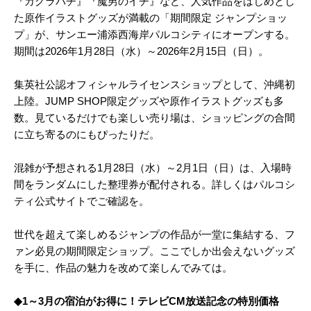
『カグラバチ』『魔男のイチ』など、人気作品をはじめとし
た原作イラストグッズが満載の「期間限定 ジャンプショッ
プ」が、サンエー浦添西海岸パルコシティにオープンする。
期間は2026年1月28日（水）～2026年2月15日（日）。
集英社公認オフィシャルライセンスショップとして、沖縄初
上陸。JUMP SHOP限定グッズや原作イラストグッズも多
数。見ているだけでも楽しい売り場は、ショッピングの合間
に立ち寄るのにもぴったりだ。
混雑が予想される1月28日（水）～2月1日（日）は、入場時
間をランダムにした整理券が配付される。詳しくはパルコシ
ティ公式サイトでご確認を。
世代を超えて楽しめるジャンプの作品が一堂に集結する、フ
ァン必見の期間限定ショップ。ここでしか出会えないグッズ
を手に、作品の魅力を改めて楽しんでみては。
◆1～3月の宿泊がお得に！テレビCM放送記念の特別価格