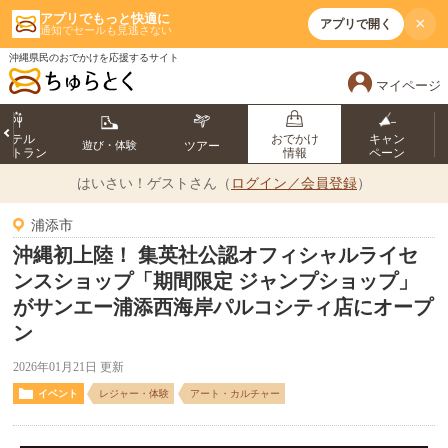
アプリでもっと快適に
×
アプリで開く
通知でセールも見逃さない
沖縄県民のおでかけを応援するサイト
マイページ
ホテル
おでかけ
キャン
遊び・体験
ツアー
ストラン
情報
ペーン
はいさい！
ゲストさん（
ログイン／会員登録
）
浦添市
沖縄初上陸！ 集英社公認オフィシャルライセ
ンスショップ「期間限定 ジャンプショップ」
がサンエー浦添西海岸パルコシティ店にオープ
ン
2026年01月21日 更新
イベント
レジャー・体験
アート・カルチャー