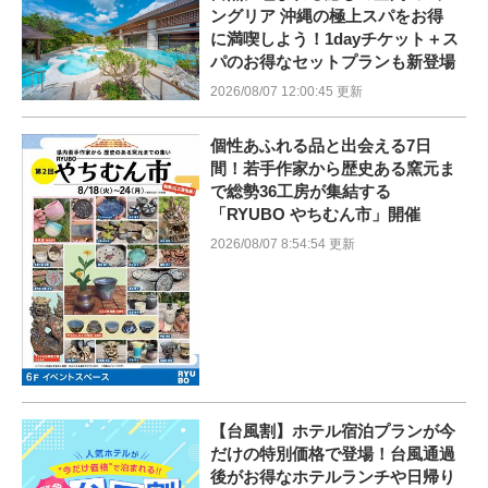
ングリア 沖縄の極上スパをお得
に満喫しよう！1dayチケット＋ス
パのお得なセットプランも新登場
2026/08/07 12:00:45 更新
個性あふれる品と出会える7日
間！若手作家から歴史ある窯元ま
で総勢36工房が集結する
「RYUBO やちむん市」開催
2026/08/07 8:54:54 更新
【台風割】ホテル宿泊プランが今
だけの特別価格で登場！台風通過
後がお得なホテルランチや日帰り