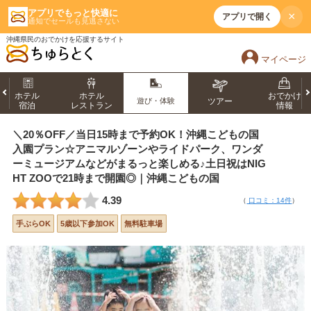
アプリでもっと快適に
×
アプリで開く
通知でセールも見逃さない
沖縄県民のおでかけを応援するサイト
マイページ
ホテル
ホテル
おでかけ
遊び・体験
ツアー
宿泊
レストラン
情報
＼20％OFF／当日15時まで予約OK！沖縄こどもの国
入園プラン☆アニマルゾーンやライドパーク、ワンダ
ーミュージアムなどがまるっと楽しめる♪土日祝はNIG
HT ZOOで21時まで開園◎｜沖縄こどもの国
4.39
（
口コミ：14件
）
手ぶらOK
5歳以下参加OK
無料駐車場