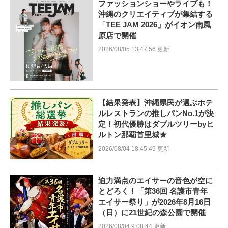
ファッションショーやライブも！
沖縄のクリエイティブが集結する
「TEE JAM 2026」がイオン南風
原店で開催
2026/08/05 13:47:56 更新
【結果発表】沖縄県民が選ぶホテ
ルレストランの推しパンNo.1が決
定！初代優勝はダブルツリーbyヒ
ルトン那覇首里城★
2026/08/04 18:45:49 更新
迫力満点のエイサーの音色が空に
とどろく！「第36回 名護市青年
エイサー祭り」が2026年8月16日
（日）に21世紀の森公園で開催
2026/08/04 9:08:44 更新