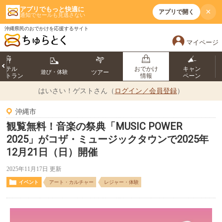
アプリでもっと快適に
×
アプリで開く
通知でセールも見逃さない
沖縄県民のおでかけを応援するサイト
マイページ
ホテル
おでかけ
キャン
遊び・体験
ツアー
ストラン
情報
ペーン
はいさい！
ゲストさん（
ログイン／会員登録
）
沖縄市
観覧無料！音楽の祭典「MUSIC POWER
2025」がコザ・ミュージックタウンで2025年
12月21日（日）開催
2025年11月17日 更新
イベント
アート・カルチャー
レジャー・体験