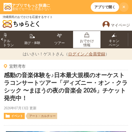
アプリでもっと快適に
×
アプリで開く
通知でセールも見逃さない
沖縄県民のおでかけを応援するサイト
マイページ
ホテル
おでかけ
キャン
遊び・体験
ツアー
ストラン
情報
ペーン
はいさい！
ゲストさん（
ログイン／会員登録
）
宜野湾市
感動の音楽体験を♪日本最大規模のオーケスト
ラコンサートツアー「ディズニー・オン・クラ
シック 〜まほうの夜の音楽会 2026」チケット
発売中！
2026年07月13日 更新
イベント
アート・カルチャー