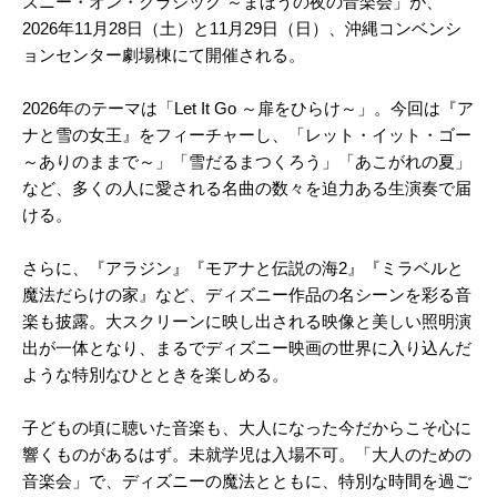
ズニー・オン・クラシック ～まほうの夜の音楽会」が、
2026年11月28日（土）と11月29日（日）、沖縄コンベンシ
ョンセンター劇場棟にて開催される。
2026年のテーマは「Let It Go ～扉をひらけ～」。今回は『ア
ナと雪の女王』をフィーチャーし、「レット・イット・ゴー
～ありのままで～」「雪だるまつくろう」「あこがれの夏」
など、多くの人に愛される名曲の数々を迫力ある生演奏で届
ける。
さらに、『アラジン』『モアナと伝説の海2』『ミラベルと
魔法だらけの家』など、ディズニー作品の名シーンを彩る音
楽も披露。大スクリーンに映し出される映像と美しい照明演
出が一体となり、まるでディズニー映画の世界に入り込んだ
ような特別なひとときを楽しめる。
子どもの頃に聴いた音楽も、大人になった今だからこそ心に
響くものがあるはず。未就学児は入場不可。「大人のための
音楽会」で、ディズニーの魔法とともに、特別な時間を過ご