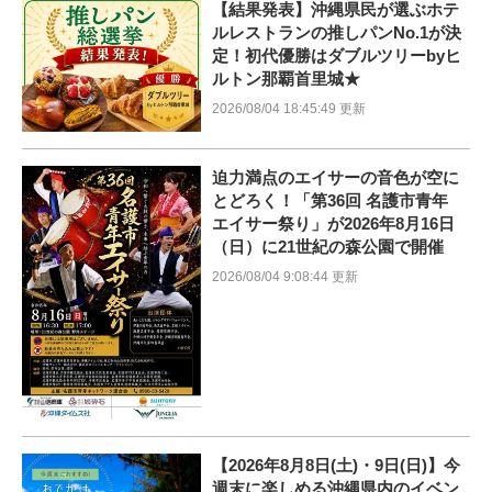
【結果発表】沖縄県民が選ぶホテ
ルレストランの推しパンNo.1が決
定！初代優勝はダブルツリーbyヒ
ルトン那覇首里城★
2026/08/04 18:45:49 更新
迫力満点のエイサーの音色が空に
とどろく！「第36回 名護市青年
エイサー祭り」が2026年8月16日
（日）に21世紀の森公園で開催
2026/08/04 9:08:44 更新
【2026年8月8日(土)・9日(日)】今
週末に楽しめる沖縄県内のイベン