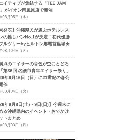
エイティブが集結する「TEE JAM
26」がイオン南風原店で開催
6年08月05日（水）
果発表】沖縄県民が選ぶホテルレス
ンの推しパンNo.1が決定！初代優勝
ブルツリーbyヒルトン那覇首里城★
6年08月04日（火）
満点のエイサーの音色が空にとどろ
「第36回 名護市青年エイサー祭り」
026年8月16日（日）に21世紀の森公
開催
6年08月04日（火）
026年8月8日(土)・9日(日)】今週末に
める沖縄県内のイベント・おでかけ
ットまとめ
6年08月03日（月）