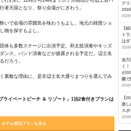
で行われ、12時から24時までホテル国頭から辺土名バ
クリ
行者天国となり、祭り会場がにぎわう。
20
202
酔いで会場の雰囲気を味わうもよし、地元の雑貨ショ
【結
し物を探すもよし。
トラ
はダ
団体も多数ステージに出演予定。和太鼓演奏やキッズ
202
ダンス、バンド演奏などが披露される予定だ。辺士名
迫力
るだろう。
く！
が2
く素敵な理由に、是非辺士名大通りまつりを選んでみ
園で
202
【2
プライベートビーチ ＆ リゾート」1泊2食付きプランは
楽し
スポ
202
ホテル宿泊プランを見る