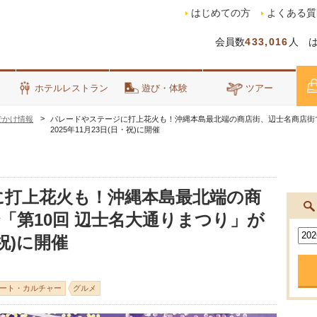
はじめての方
よくある質
会員数
433,016
人 
泊
ホテルレストラン
遊び・体験
ツアー
でかけ情報
パレードやステージに打上花火も！沖縄本島最北端の商店街、辺士名商店街で
2025年11月23日(日・祝)に開催
に打上花火も！沖縄本島最北端の商
「第10回 辺士名大通りまつり」が
・祝)に開催
ート・カルチャー
グルメ