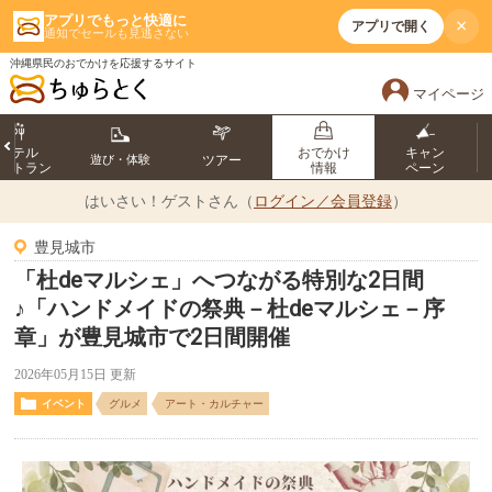
アプリでもっと快適に
×
アプリで開く
通知でセールも見逃さない
沖縄県民のおでかけを応援するサイト
マイページ
ホテル
おでかけ
キャン
遊び・体験
ツアー
ストラン
情報
ペーン
はいさい！
ゲストさん（
ログイン／会員登録
）
豊見城市
「杜deマルシェ」へつながる特別な2日間
♪「ハンドメイドの祭典－杜deマルシェ－序
章」が豊見城市で2日間開催
2026年05月15日 更新
イベント
グルメ
アート・カルチャー