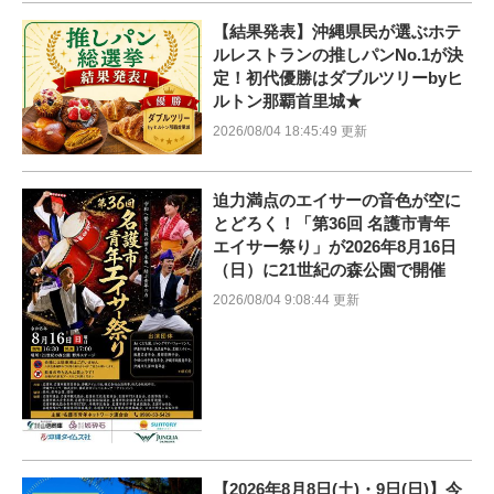
【結果発表】沖縄県民が選ぶホテ
ルレストランの推しパンNo.1が決
定！初代優勝はダブルツリーbyヒ
ルトン那覇首里城★
2026/08/04 18:45:49 更新
迫力満点のエイサーの音色が空に
とどろく！「第36回 名護市青年
エイサー祭り」が2026年8月16日
（日）に21世紀の森公園で開催
2026/08/04 9:08:44 更新
【2026年8月8日(土)・9日(日)】今