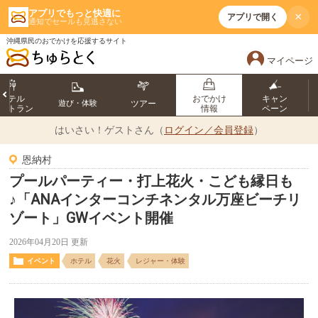
アプリでもっと快適に
×
アプリで開く
通知でセールも見逃さない
沖縄県民のおでかけを応援するサイト
マイページ
ホテル
おでかけ
キャン
遊び・体験
ツアー
ストラン
情報
ペーン
はいさい！
ゲストさん（
ログイン／会員登録
）
恩納村
プールパーティー・打上花火・こども縁日も
♪「ANAインターコンチネンタル万座ビーチリ
ゾート」GWイベント開催
2026年04月20日 更新
イベント
ホテル
花火
レジャー・体験