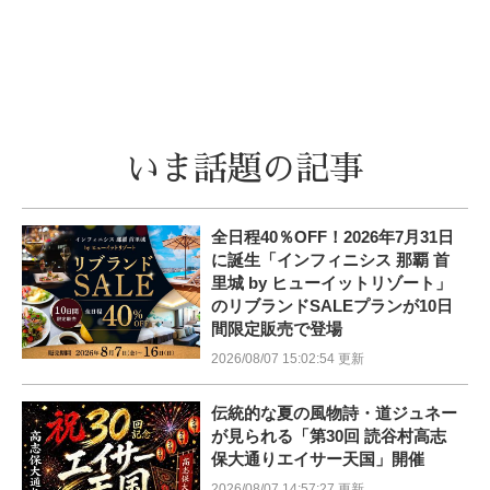
いま話題の記事
全日程40％OFF！2026年7月31日
に誕生「インフィニシス 那覇 首
里城 by ヒューイットリゾート」
のリブランドSALEプランが10日
間限定販売で登場
2026/08/07 15:02:54 更新
伝統的な夏の風物詩・道ジュネー
が見られる「第30回 読谷村高志
保大通りエイサー天国」開催
2026/08/07 14:57:27 更新