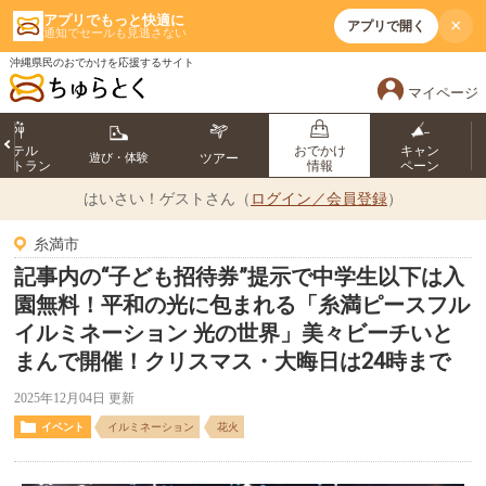
アプリでもっと快適に
×
アプリで開く
通知でセールも見逃さない
沖縄県民のおでかけを応援するサイト
マイページ
ホテル
おでかけ
キャン
遊び・体験
ツアー
ストラン
情報
ペーン
はいさい！
ゲストさん（
ログイン／会員登録
）
糸満市
記事内の“子ども招待券”提示で中学生以下は入
園無料！平和の光に包まれる「糸満ピースフル
イルミネーション 光の世界」美々ビーチいと
まんで開催！クリスマス・大晦日は24時まで
2025年12月04日 更新
イベント
イルミネーション
花火