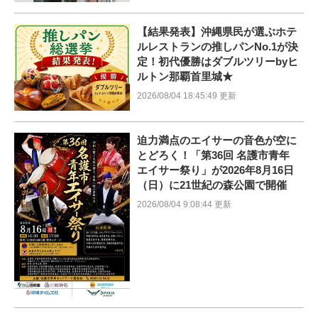
【結果発表】沖縄県民が選ぶホテ
ルレストランの推しパンNo.1が決
定！初代優勝はダブルツリーbyヒ
ルトン那覇首里城★
2026/08/04 18:45:49 更新
迫力満点のエイサーの音色が空に
とどろく！「第36回 名護市青年
エイサー祭り」が2026年8月16日
（日）に21世紀の森公園で開催
2026/08/04 9:08:44 更新