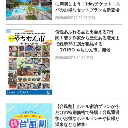
に満喫しよう！1dayチケット＋ス
パのお得なセットプランも新登場
2026/08/07 12:00:45 更新
個性あふれる品と出会える7日
間！若手作家から歴史ある窯元ま
で総勢36工房が集結する
「RYUBO やちむん市」開催
2026/08/07 8:54:54 更新
【台風割】ホテル宿泊プランが今
だけの特別価格で登場！台風通過
後がお得なホテルランチや日帰り
温泉なども解禁♪