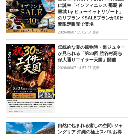
に誕生「インフィニシス 那覇 首
里城 by ヒューイットリゾート」
のリブランドSALEプランが10日
間限定販売で登場
2026/08/07 15:02:54 更新
伝統的な夏の風物詩・道ジュネー
が見られる「第30回 読谷村高志
保大通りエイサー天国」開催
2026/08/07 14:57:27 更新
自然に包まれる癒しの空間♪ジャ
ングリア 沖縄の極上スパをお得