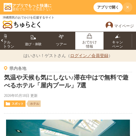
アプリでもっと快適に
×
アプリで開く
通知でセールも見逃さない
沖縄県民のおでかけを応援するサイト
マイページ
ホテル
おでかけ
キャン
遊び・体験
ツアー
ストラン
情報
ペーン
はいさい！
ゲストさん（
ログイン／会員登録
）
県内各地
気温や天候も気にしない♪滞在中はで無料で遊
べるホテル「屋内プール」7選
2026年05月18日 更新
スポット
ホテル