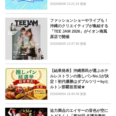
2026/08/06 13:21:24 更新
ファッションショーやライブも！
沖縄のクリエイティブが集結する
「TEE JAM 2026」がイオン南風
原店で開催
2026/08/05 13:47:56 更新
【結果発表】沖縄県民が選ぶホテ
ルレストランの推しパンNo.1が決
定！初代優勝はダブルツリーbyヒ
ルトン那覇首里城★
2026/08/04 18:45:49 更新
迫力満点のエイサーの音色が空に
とどろく！「第36回 名護市青年