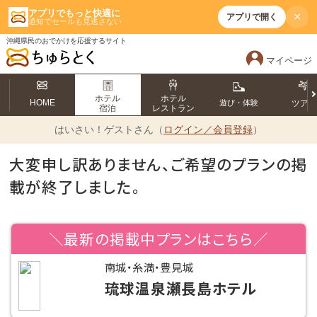
アプリでもっと快適に
×
アプリで開く
通知でセールも見逃さない
沖縄県民のおでかけを応援するサイト
マイページ
ホテル
ホテル
HOME
遊び・体験
ツア
宿泊
レストラン
はいさい！
ゲストさん（
ログイン／会員登録
）
大変申し訳ありません、ご希望のプランの掲
載が終了しました。
＼最新の掲載中プランはこちら／
南城・糸満・豊見城
琉球温泉瀬長島ホテル