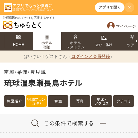
アプリでもっと快適に
×
アプリで開く
通知でセールも見逃さない
沖縄県民のおでかけを応援するサイト
マイページ
ホテル
ホテル
HOME
遊び・体験
ツア
宿泊
レストラン
はいさい！
ゲストさん（
ログイン／会員登録
）
南城・糸満・豊見城
琉球温泉瀬長島ホテル
宿泊プラン
地図・
施設紹介
客室
写真
クチコミ
（3件）
アクセス
この条件で検索する