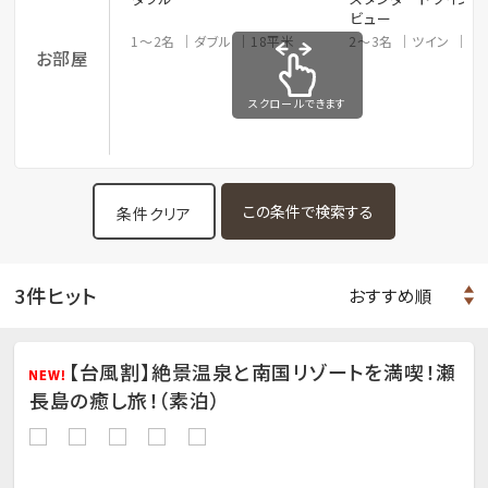
ビュー
1～2名
ダブル
18平米
2～3名
ツイン
2
お部屋
スクロールできます
条件クリア
3件ヒット
【台風割】絶景温泉と南国リゾートを満喫！瀬
長島の癒し旅！（素泊）