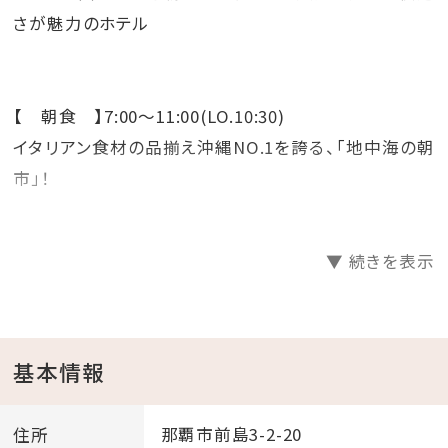
さが魅力のホテル
【 朝食 】7:00〜11:00(LO.10:30)
イタリアン食材の品揃え沖縄NO.1を誇る、「地中海の朝
市」！
シェフが目の前で作るライブキッチンでは、3種のソース
▼ 続きを表示
から選べる出来立てパスタや、シェフお勧め2種類の焼
き立てピザをご用意しております。
お好みの野菜と、多彩なチーズ、豊富な種類のオリーブ
基本情報
オイルを選んで作るオリジナルサラダボールもおすす
め。
住所
那覇市前島3-2-20