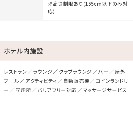
※高さ制限あり(155cm以下のみ対
■10：00～19：00
応)
■ご利用料金：無料
＼ 特別な空間・ナイトシースループール ／
■19：00～23：00
ホテル内施設
■ご利用料金
・2026年4月1日～2026年6月30日 2,000円/1名 (1
レストラン
ラウンジ
クラブラウンジ
バー
屋外
ドリンク付き)
プール
アクティビティ
自動販売機
コインランドリ
・2026年7月1日～2026年10月31日 3,000円/1名
ー
喫煙所
バリアフリー対応
マッサージサービス
(1ドリンク付き)
・2026年11月1日～2027年3月31日 2,000円/1名
(1ドリンク付き)
2026年7月1日より、未成年の方でも保護者様ご同伴の