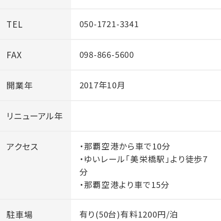
数多くの日替わりデザート、クレープ生地に、お好みのフ
TEL
050-1721-3341
ルーツやケーキを包んだり、サラダを包んで作って頂く
など、楽しみながらご朝食をお楽しみいただけます。
FAX
098-866-5600
赤・白ワインを飲み放題でご提供しております。ワインに
開業年
2017年10月
合うチーズや、ハム、デザートとご一緒にお楽しみ頂けま
す。「地中海の朝市」にピッタリのワインで非日常をご堪
リニューアル年
能ください。
アクセス
・那覇空港から車で10分
【 ウェルカムドリンク 】
・ゆいレール「美栄橋駅」より徒歩7
分
1階ラウンジで15：00〜18：00はオリオン サザンスター・
・那覇空港より車で15分
美酢（ミチョ）・コーヒーが飲み放題。
駐車場
有り(50台)有料1200円/泊
＼ シースループール ／