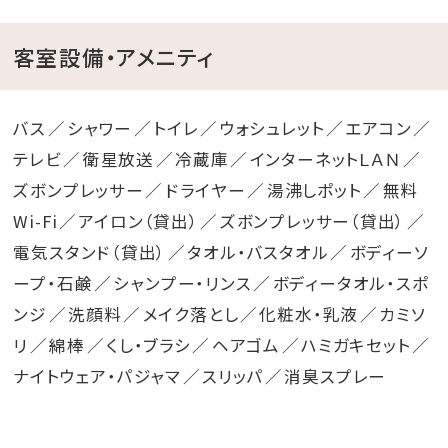
元、ナイトプールがご利用いただけるようになりました。
客室設備・アメニティ
2026年4月1日より 刺青・タトゥーをお持ちのお客様も
ご利用いただけます。
バス
シャワー
トイレ
ウォシュレット
エアコン
テレビ
衛星放送
冷蔵庫
インターネットＬＡＮ
※天候やメンテナンス等の理由により、予告なく営業を
ズボンプレッサー
ドライヤー
湯沸しポット
無料
中止・制限する場合がございます。
Wi-Fi
アイロン（貸出）
ズボンプレッサー（貸出）
電気スタンド（貸出）
タオル・バスタオル
ボディーソ
ご不明な点はフロントまでお気軽にお申し付けくださ
ープ・石鹸
シャンプー・リンス
ボディータオル・スポ
い。
ンジ
洗顔料
メイク落とし
化粧水・乳液
カミソ
リ
綿棒
くし・ブラシ
ヘアゴム
ハミガキセット
ナイトウェア・パジャマ
スリッパ
消臭スプレー
o○.｡o○.｡o○.｡o○.｡o○.｡o○.｡o○.｡o○.。o○
◆リゾーツ琉球系列ホテルのご紹介◆
琉球温泉 瀬長島ホテル