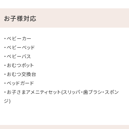
沖縄の絶景と癒しを堪能する極上のリゾートホテル
お子様対応
ホテルアクアチッタナハ
シースループールと朝食が人気の癒しと快適さが魅力
・ベビーカー
のホテル
・ベビーベッド
・ベビーバス
HOTEL SANSUI NAHA 琉球温泉 波之上の湯
・おむつポット
天然温泉とシースループールを備えたアーバンリゾート
・おむつ交換台
ホテル
・ベッドガード
・お子さまアメニティセット(スリッパ・歯ブラシ・スポン
Hotel Cocktail Stay Naha
ジ)
松山に位置するデザイナーズホテル「私らしく、旅を楽し
むホテル」
o○.｡o○.｡o○.｡o○.｡o○.｡o○.｡o○.｡o○.。o○