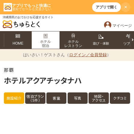
アプリでもっと快適に
×
アプリで開く
通知でセールも見逃さない
沖縄県民のおでかけを応援するサイト
マイページ
ホテル
ホテル
HOME
遊び・体験
ツア
宿泊
レストラン
はいさい！
ゲストさん（
ログイン／会員登録
）
那覇
ホテルアクアチッタナハ
宿泊プラン
地図・
施設紹介
客室
写真
クチコミ
（5件）
アクセス