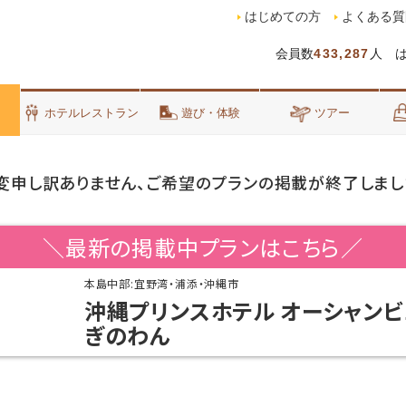
はじめての方
よくある質
会員数
433,287
人 
泊
ホテルレストラン
遊び・体験
ツアー
変申し訳ありません、ご希望のプランの掲載が終了しまし
＼最新の掲載中プランはこちら／
本島中部:宜野湾・浦添・沖縄市
沖縄プリンスホテル オーシャンビ
ぎのわん