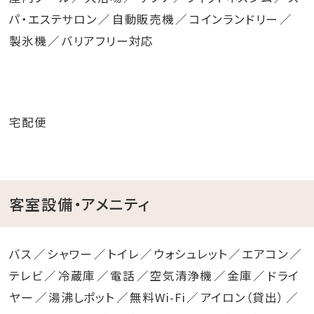
パ・エステサロン
自動販売機
コインランドリー
製氷機
バリアフリー対応
宅配便
客室設備・アメニティ
バス
シャワー
トイレ
ウォシュレット
エアコン
テレビ
冷蔵庫
電話
空気清浄機
金庫
ドライ
ヤー
湯沸しポット
無料Wi-Fi
アイロン（貸出）