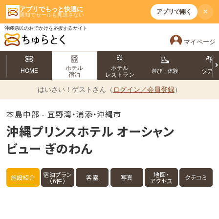
アプリでもっと快適に
×
アプリで開く
通知でセールも見逃さない
沖縄県民のおでかけを応援するサイト
マイページ
ホテル
ホテル
HOME
遊び・体験
ツア
宿泊
レストラン
はいさい！
ゲストさん（
ログイン／会員登録
）
本島中部 - 宜野湾・浦添・沖縄市
沖縄プリンスホテル オーシャン
ビュー ぎのわん
宿泊プラン
地図・
施設紹介
客室
写真
クチコミ
（6件）
アクセス