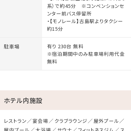
系）で約45分 ※コンベンションセ
ンター前バス停留所
・【モノレール】古島駅よりタクシー
約15分
駐車場
有り 230台 無料
※宿泊期間中のみ駐車場利用代金
無料
ホテル内施設
レストラン
宴会場
クラブラウンジ
屋外プール
屋内プール
大浴場
サウナ
フィットネスジム
ス