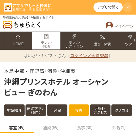
アプリでもっと快適に
×
アプリで開く
通知でセールも見逃さない
沖縄県民のおでかけを応援するサイト
マイページ
ホテル
ホテル
HOME
遊び・体験
ツア
宿泊
レストラン
はいさい！
ゲストさん（
ログイン／会員登録
）
本島中部 - 宜野湾・浦添・沖縄市
沖縄プリンスホテル オーシャン
ビュー ぎのわん
宿泊プラン
地図・
施設紹介
客室
写真
クチコミ
（6件）
アクセス
客室（45）
施設（65）
食事（30）
外観（2）