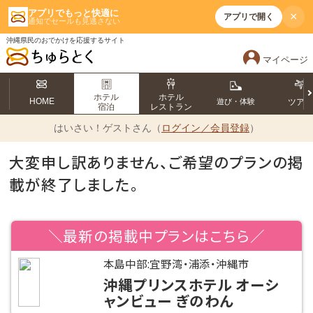
アプリでもっと快適に
×
アプリで開く
通知でセールも見逃さない
沖縄県民のおでかけを応援するサイト
マイページ
ホテル
ホテル
HOME
遊び・体験
ツア
宿泊
レストラン
はいさい！
ゲストさん（
ログイン／会員登録
）
大変申し訳ありません、ご希望のプランの掲
載が終了しました。
＼最新の掲載中プランはこちら／
本島中部:宜野湾・浦添・沖縄市
沖縄プリンスホテル オーシ
ャンビュー ぎのわん