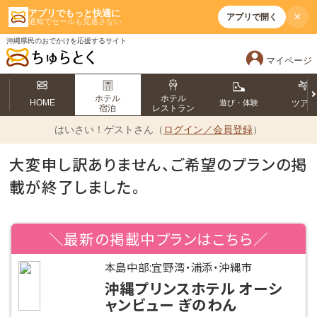
アプリでもっと快適に
×
アプリで開く
通知でセールも見逃さない
沖縄県民のおでかけを応援するサイト
マイページ
ホテル
ホテル
HOME
遊び・体験
ツア
宿泊
レストラン
はいさい！
ゲストさん（
ログイン／会員登録
）
大変申し訳ありません、ご希望のプランの掲
載が終了しました。
＼最新の掲載中プランはこちら／
本島中部:宜野湾・浦添・沖縄市
沖縄プリンスホテル オーシ
ャンビュー ぎのわん