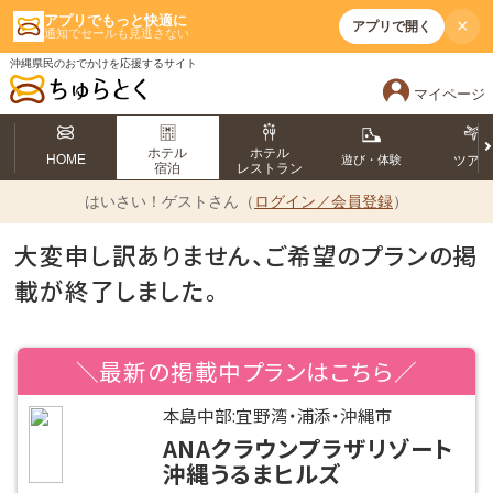
アプリでもっと快適に
×
アプリで開く
通知でセールも見逃さない
沖縄県民のおでかけを応援するサイト
マイページ
ホテル
ホテル
HOME
遊び・体験
ツア
宿泊
レストラン
はいさい！
ゲストさん（
ログイン／会員登録
）
大変申し訳ありません、ご希望のプランの掲
載が終了しました。
＼最新の掲載中プランはこちら／
本島中部:宜野湾・浦添・沖縄市
ANAクラウンプラザリゾート
沖縄うるまヒルズ