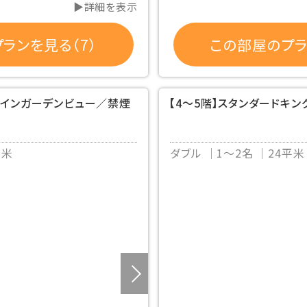
▶詳細を表示
ランを見る（7）
この部屋のプラ
ツインガーデンビュー／禁煙
【4～5階】スタンダードキ
平米
ダブル
1～2名
24平米