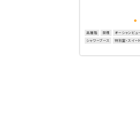
高層階
禁煙
オーシャンビュ
シャワーブース
特別室・スイー
バルコニー・テラス付き
50㎡