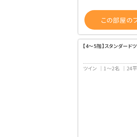
この部屋のプ
【4～5階】スタンダード
ツイン
1～2名
24