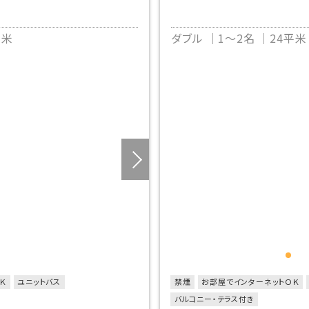
平米
ダブル
1～2名
24平米
Ｋ
ユニットバス
禁煙
お部屋でインターネットＯＫ
バルコニー・テラス付き