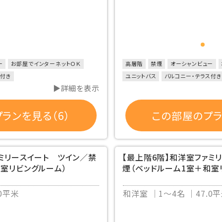
ー
お部屋でインターネットＯＫ
高層階
禁煙
オーシャンビュー
ス付き
ユニットバス
バルコニー・テラス付き
▶詳細を表示
ランを見る（6）
この部屋のプラ
ァミリースイート ツイン／禁
【最上階6階】和洋室ファミ
和室リビングルーム）
煙（ベッドルーム1室＋和室
.0平米
和洋室
1～4名
47.0