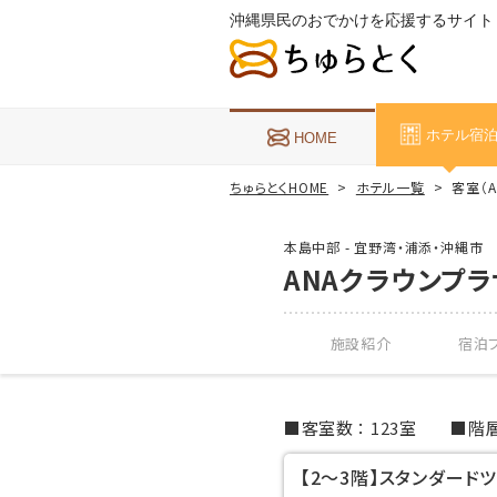
沖縄県民のおでかけを応援するサイト
ホテル宿
HOME
ちゅらとくHOME
ホテル一覧
客室（
本島中部 - 宜野湾・浦添・沖縄市
ANAクラウンプ
施設紹介
宿泊プ
客室数
123室
階
【2～3階】スタンダード