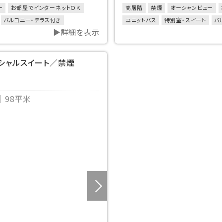
ー
お部屋でインターネットＯＫ
高層階
禁煙
オーシャンビュー
バルコニー・テラス付き
ユニットバス
特別室・スイート
バ
▶詳細を表示
50㎡以上のお部屋
ンシャルスイート／禁煙
98平米