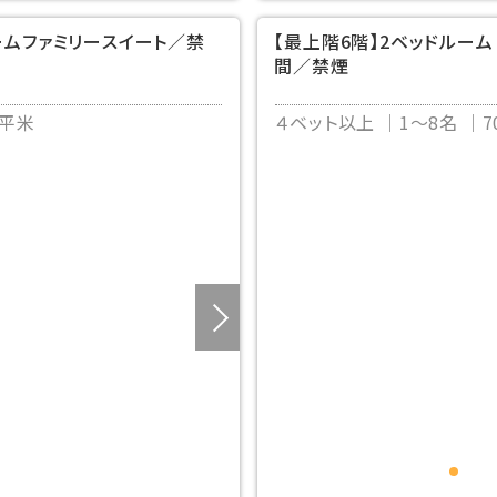
ームファミリースイート／禁
【最上階6階】2ベッドルーム
間／禁煙
0平米
４ベット以上
1～8名
7