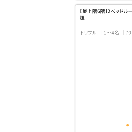
【最上階6階】2ベッドル
煙
トリプル
1～4名
7