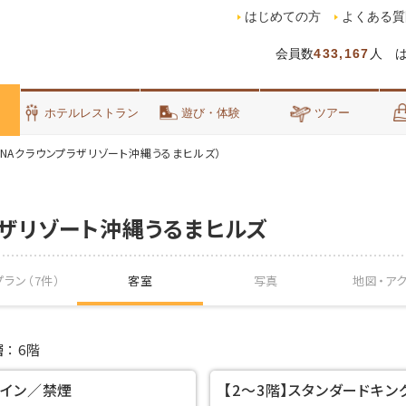
はじめての方
よくある質
会員数
433,167
人 
泊
ホテルレストラン
遊び・体験
ツアー
ANAクラウンプラザリゾート沖縄うるまヒルズ）
ラザリゾート沖縄うるまヒルズ
ラン（7件）
客室
写真
地図・
ア
層
6階
ツイン／禁煙
【2～3階】スタンダードキン