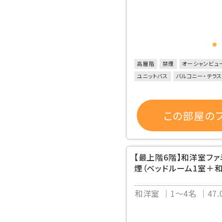
高層階
禁煙
オーシャンビュ
ユニットバス
バルコニー・テラ
この部屋のプ
【最上階6階】和洋室フ
煙（ベッドルーム1室＋
和洋室
1～4名
47