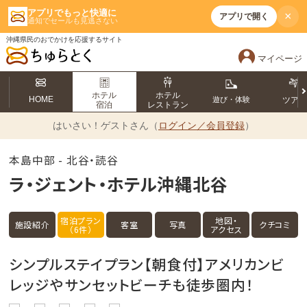
アプリでもっと快適に
×
アプリで開く
通知でセールも見逃さない
沖縄県民のおでかけを応援するサイト
マイページ
ホテル
ホテル
HOME
遊び・体験
ツア
宿泊
レストラン
はいさい！
ゲストさん（
ログイン／会員登録
）
本島中部 - 北谷・読谷
ラ・ジェント・ホテル沖縄北谷
宿泊プラン
地図・
施設紹介
客室
写真
クチコミ
（6件）
アクセス
シンプルステイプラン【朝食付】アメリカンビ
レッジやサンセットビーチも徒歩圏内！