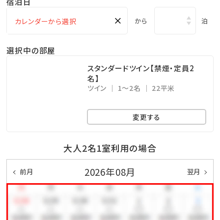
宿泊日
×
【館内設備】
から
泊
・コインランドリー（有料）
選択中の部屋
・電子レンジ（無料）
・自動販売機（有料）
スタンダードツイン【禁煙・定員2
名】
・製氷機（無料）
ツイン
1～2名
22平米
・喫煙所（1階）
変更する
【トゥクトゥクについて】
・ホテル⇒アメリカンビレッジサンセットビーチ間をトゥ
大人2名1室利用の場合
クトゥクが周遊。
2026年08月
前月
翌月
（無料：スタート15：15 最終19：45※荒天等及びメン
テナンスの為運休あり）
【駐車場について】