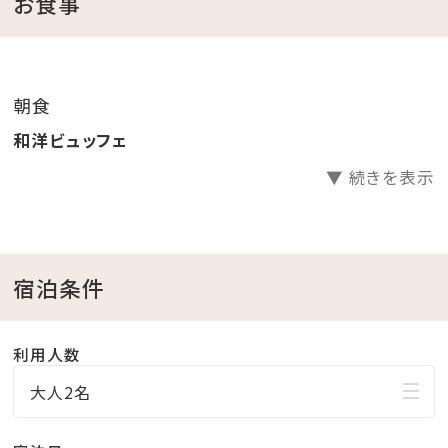
お食事
【お子様について】
※添い寝対象年齢は0歳～5歳迄となります。
朝食
※添い寝（未就学児0～5歳）大人1名につき1名、1室最
和洋ビュッフェ
大2名まで利用可能です。
▼ 続きを表示
・お子様アメニティ（スリッパ、歯ブラシ、パジャマ：サイズ
120・140）
＜サポートアイテム＞
・ベッドガード（要予約制）※対象月齢：18ヶ月以上
宿泊条件
・ベビーベッド（要予約制）※対象月齢：24ヶ月未満
・ベビーカー（先着順/予約不可）
利用人数
※サポートアイテムは台数に限りがございます。
大人2名
※ベビーベッドは一部設定不可のお部屋タイプがござ
います。