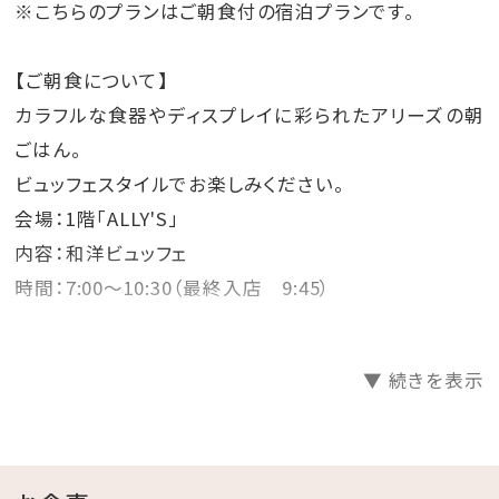
※こちらのプランはご朝食付の宿泊プランです。
【ご朝食について】
カラフルな食器やディスプレイに彩られたアリーズの朝
ごはん。
ビュッフェスタイルでお楽しみください。
会場：1階「ALLY'S」
内容：和洋ビュッフェ
時間：7:00～10:30（最終入店 9:45）
【お部屋について】
▼ 続きを表示
・「10秒エステ」Refa FINE BUBBLE PUERを全室導入！
・全室バストイレ別、洗い場付きバスルーム！
・無料WiFi利用可能
・全室禁煙（1階に喫煙所がございます）