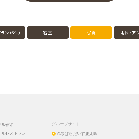
ラン（6件）
客室
写真
地図・
ア
グループサイト
テル宿泊
テルレストラン
温泉ぱらだいす鹿児島