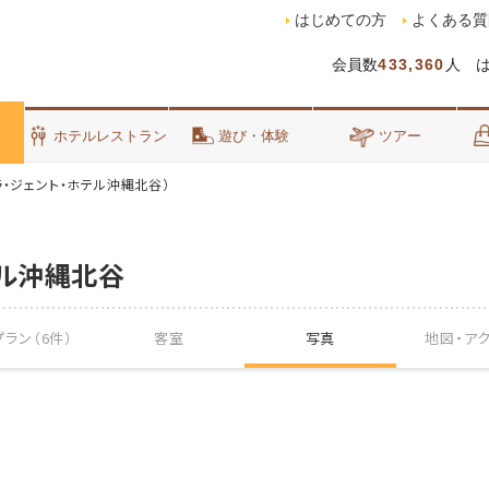
はじめての方
よくある質
会員数
433,360
人 
泊
ホテルレストラン
遊び・体験
ツアー
ラ・ジェント・ホテル沖縄北谷）
テル沖縄北谷
ラン（6件）
客室
写真
地図・
ア