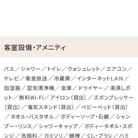
客室設備・アメニティ
バス
シャワー
トイレ
ウォシュレット
エアコン
テレビ
衛星放送
冷蔵庫
インターネットＬＡＮ
加湿器
空気清浄機
金庫
ドライヤー
湯沸しポ
ット
無料Wi-Fi
アイロン（貸出）
ズボンプレッサー
（貸出）
電気スタンド（貸出）
ベビーベッド（貸出）
タオル・バスタオル
ボディーソープ・石鹸
シャン
プー・リンス
シャワーキャップ
ボディータオル・スポ
ンジ
洗顔料
カミソリ
綿棒
くし・ブラシ
ハミ