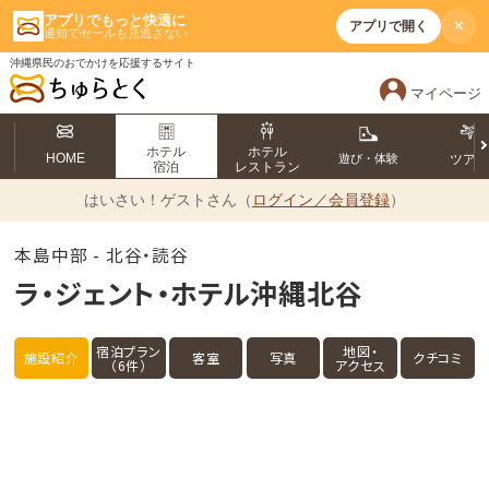
アプリでもっと快適に
×
アプリで開く
通知でセールも見逃さない
沖縄県民のおでかけを応援するサイト
マイページ
ホテル
ホテル
HOME
遊び・体験
ツア
宿泊
レストラン
はいさい！
ゲストさん（
ログイン／会員登録
）
本島中部 - 北谷・読谷
ラ・ジェント・ホテル沖縄北谷
宿泊プラン
地図・
施設紹介
客室
写真
クチコミ
（6件）
アクセス