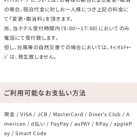
琉球妖怪イベントは、図書「琉球妖怪大図鑑」の著書で
の場合、宿泊代金に対しお一人様につき上記の料金に
ある小原猛氏と絵を手がけた三木静氏に協力頂いてお
て『変更・取消料』を頂きます。
ります。
尚、当ホテル受付時間内（9：00～17：00）においてのみ
琉球妖怪の世界を知れば実に面白い。
電話にて受付致します。
当イベントを通して、皆さんに琉球妖怪の魅力がさらに
但し、台風等の自然災害での場合においては、ｷｬﾝｾﾙﾁｬｰ
伝わり、
ｼﾞは、発生致しません。
沖縄の新たな一面を楽しんでもらえたら嬉しいです。
□開催期間：2026年5月1日(金)～8月31日(月)
ご利用可能なお支払い方法
□開催時間：17:30 ～ 22:00 (最終入園21:30)
※天候等によってはイベントが中止になる場合もござい
ます。ご了承くださいませ。
現金 / VISA / JCB / MasterCard / Diner's Club / A
merican / d払い / PayPay / auPAY / RPay / appleP
通常、小学生以上は入園有料（大人1800円、中高生700
ay / Smart Code