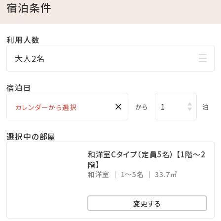
宿泊条件
■施設ご案内
・チェックイン：１５：００ チェックアウト：１１：００
利用人数
※フロント２４時間対応
大人2名
※施設内はコンビニ等がございません
・体験王国むら咲むら：９：００～１８：００
宿泊日
・銭湯ゆ～ふる：１５：００～２２：３０（最終入店２２：０
×
から
泊
０）
・レストラン泰期：ランチタイム１１：００～１５：００（毎
選択中の部屋
日営業）
和洋室Cタイプ（定員5名） 【1階～2
・当ホテルは、全館禁煙（一部スペース除く）となってお
階】
和洋室
1～5名
33.7㎡
ります。※アイコス等も不可
変更する
■むら咲むら園内年間イベント