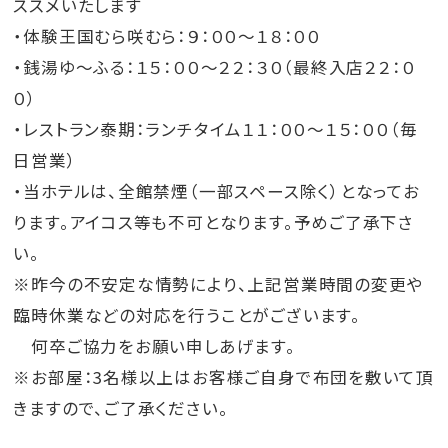
ススメいたします
やちむんの里 約15分
・体験王国むら咲むら：９：００～１８：００​
なっこうりビーチ 徒歩3分
・銭湯ゆ～ふる：１５：００～２２：３０（最終入店２２：０
残波ビーチ 約10分
０）
・レストラン泰期：ランチタイム１１：００～１５：００（毎
＼他にも直前割や素泊まりプランなども販売中／
日営業）
プラン一覧はこちら
・当ホテルは、全館禁煙（一部スペース除く）となってお
ります。アイコス等も不可となります。予めご了承下さ
＼4名以上でお一人様4,000円台～／
い。
5名まで宿泊OK！Cタイプのお部屋はこちら
※昨今の不安定な情勢により、上記営業時間の変更や
臨時休業などの対応を行うことがございます。
何卒ご協力をお願い申しあげます。
※お部屋：3名様以上はお客様ご自身で布団を敷いて頂
きますので、ご了承ください。