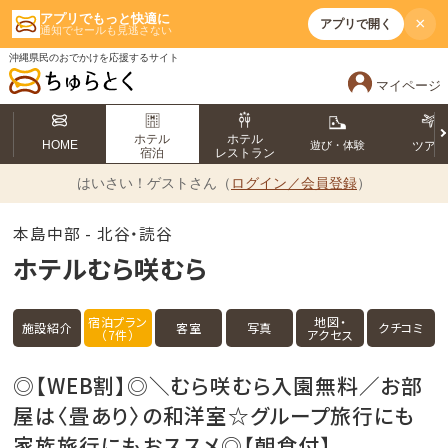
アプリでもっと快適に
×
アプリで開く
通知でセールも見逃さない
沖縄県民のおでかけを応援するサイト
マイページ
ホテル
ホテル
HOME
遊び・体験
ツア
宿泊
レストラン
はいさい！
ゲストさん（
ログイン／会員登録
）
本島中部 - 北谷・読谷
ホテルむら咲むら
宿泊プラン
地図・
施設紹介
客室
写真
クチコミ
（7件）
アクセス
◎【WEB割】◎＼むら咲むら入園無料／お部
屋は〈畳あり〉の和洋室☆グループ旅行にも
家族旅行にもおススメ◎【朝食付】