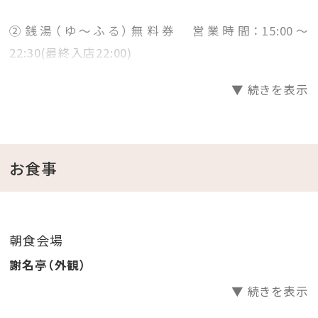
②銭湯（ゆ～ふる）無料券 営業時間：15:00～
22:30(最終入店22:00)
※施設老朽化に伴い、営業を続けながら改修工事を行
▼ 続きを表示
っておりますが、工事内容や突発的な機械トラブル等に
より臨時休業する場合がございます。お客様におかれま
してはご迷惑をお掛けする場合もございますが、何卒ご
理解のほどお願い申し上げます。
LINE公式アカウント
及
お食事
び
ホテルゲストアプリ
では日々の営業状況をリアルタイ
ムで発信しております。
朝食会場
謝名亭（外観）
※おもてなしは、いかなる場合も返金・換金・代替えは
▼ 続きを表示
致しかねます
※営業時間の変更や臨時休業などの対応を行うことが