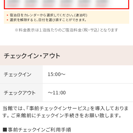
に、
昔から沖縄で語り継がれてきた琉球妖怪たちが逃げ込
宿泊日をカレンダーから選択してください。(連泊可)
選択を解除すると、日付を選び直すことができます。
んだ。
※料金表示は１泊当たりのご宿泊料金（税・サ込）となります
沖縄では妖怪のことをマジムンとよび、一番有名なのは
キジムナーだが、
実はそれだけではなく、数多くの妖怪が沖縄に存在す
チェックイン・アウト
る。
静けさのなか、暗闇を進んで五感(＋第六感) でたのし
チェックイン
15:00～
む沖縄の夜の妖怪探し。
きっと好みの妖怪も見つかること間違いなし。
チェックアウト
～11:00
１：琉球妖怪スタンプラリー
当館では、『事前チェックインサービス』を導入しておりま
す。 ご来館前にチェックイン手続きをお願い致します。
園内に潜む二十八体のねぶた琉球妖怪。
真っ暗な石畳をゆっくり進んで、淡く灯るねぶた妖怪を
■事前チェックインご利用手順