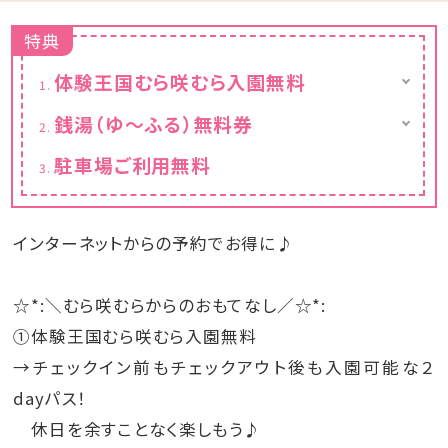
特典
体験王国むら咲むら入園無料
チェックイン前もチェックアウト後も入園可能
銭湯（ゆ～ふる）無料券
な２dayパス！
営業時間：15:00～22:30(最終入店22:00)
休日を余すことなく楽しもう♪
駐車場ご利用無料
※施設老朽化に伴い、営業を続けながら改修
工事を行っておりますが、工事内容や突発的な
機械トラブル等により臨時休業する場合がご
ざいます。お客様におかれましてはご迷惑をお
インターネットからの予約でお得に♪
掛けする場合もございますが、何卒ご理解の
ほどお願い申し上げます。LINE公式アカウン
ト及びホテルゲストアプリでは日々の営業状
☆*:＼むら咲むらからのおもてなし／☆*:
況をリアルタイムで発信しております。
①体験王国むら咲むら入園無料
→チェックイン前もチェックアウト後も入園可能な２
dayパス！
休日を余すことなく楽しもう♪