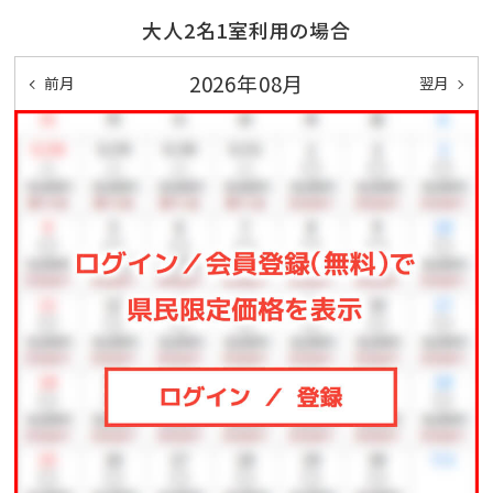
★「琉球妖怪」（開催期間：5月～8月頃 夕方～）
大人2名1室利用の場合
→沖縄の妖怪をモチーフに制作された〝ねぶた″が青森
から沖縄に上陸。
2026年08月
前月
翌月
ねぶたの迫力を沖縄で堪能♪
★「琉球ランタンフェスティバル」（例年開催期間：12月
～3月末 夕方～）
→日本夜景遺産に認定！
園内が和紙燈籠などの「あかり」で埋め尽くされる。
夜のランタンカフェもオープン♪
＼ 琉球妖怪2026開催決定 ／
沖縄の夜の妖怪さがし
時代が下り夜も明るく賑やかになった現代。
琉球王朝時代の街並みが再現された会場「むら咲むら」