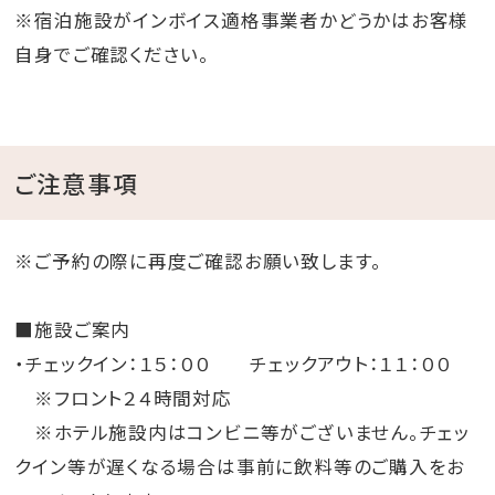
円、小学生600円）ですが・・・
※宿泊施設がインボイス適格事業者かどうかはお客様
なんと！上記イベント開催期間中にホテルむら咲むらに
自身でご確認ください。
ご宿泊のお客様は＼「入園無料」／！
夏の沖縄もむら咲むらで満喫しよう！
※当ホテルにご宿泊のお客様は、上記イベントにも入場
ご注意事項
無料！
※開催日程・内容が変更になる場合もございます。ご了
※ご予約の際に再度ご確認お願い致します。
承ください。
■施設ご案内
■周辺施設
・チェックイン：１５：００ チェックアウト：１１：００
美ら海水族館 約90分
※フロント２４時間対応
海中道路 約60分
※ホテル施設内はコンビニ等がございません。チェッ
座喜味城跡 約15分
クイン等が遅くなる場合は事前に飲料等のご購入をお
残波岬 約15分