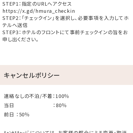
見つけ出し、
STEP1：指定のURLへアクセス
妖怪スタンプをGETしよう。
https://x.gd/hmura_checkin
STEP2：「チェックイン」を選択し、必要事項を入力してホ
全ての妖怪の特徴や出没場所、対処方法がまとめられ
テルへ送信
ているこの琉球妖怪図鑑(台紙)は、
STEP3：ホテルのフロントにて事前チェックインの旨をお
きっと今後の人生の助けになるでしょう。
申し出ください。
２：琉球妖怪ねぶた
青森県五所川原市の大型立ねぶた制作者 (福士裕朗
キャンセルポリシー
氏) によって制作された琉球妖怪ねぶた。
青森から2,600㎞超の距離を渡り沖縄(読谷村)へ届け
られました。
連絡なしの不泊/不着：100％
ねぶた師がねぶた作品に吹き込む命、本物こその迫力、
当日 ：80％
技の極みをご鑑賞ください。
前日 ：50％
３：琉球妖怪大図鑑（刊行・琉球新報社）
ｷｬﾝｾﾙﾁｬｰｼﾞについては、お客様の都合による変更・取消