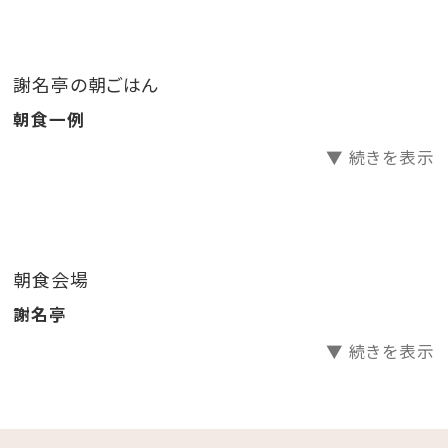
ございます
謝名亭の朝ごはん
■お部屋
朝食一例
ベッド2台と畳間となっており、グループ旅行等の大人数
でも過ごしやすいお部屋です。
▼ 続きを表示
※3名様以上はお客様ご自身で布団を敷いて頂きます。
ご了承ください。
■謝名亭の朝ごはん
朝食会場
・７：００～９：００
謝名亭
・古き良き沖縄「琉球武家屋敷謝名亭」にて「手づくりで
▼ 続きを表示
カラダにやさしい朝ごはんを。」をモットーに、
素朴で美味しい沖縄の家庭料理を日替わりで提供し
ています。