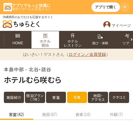
アプリでもっと快適に
×
アプリで開く
通知でセールも見逃さない
沖縄県民のおでかけを応援するサイト
マイページ
ホテル
ホテル
HOME
遊び・体験
ツア
宿泊
レストラン
はいさい！
ゲストさん（
ログイン／会員登録
）
本島中部 - 北谷・読谷
ホテルむら咲むら
宿泊プラン
地図・
施設紹介
客室
写真
クチコミ
（7件）
アクセス
客室（42）
施設（67）
食事（10）
外観（7）