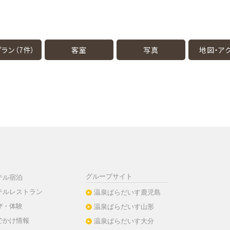
ラン（7件）
客室
写真
地図・
ア
グループサイト
テル宿泊
テルレストラン
温泉ぱらだいす鹿児島
び・体験
温泉ぱらだいす山形
でかけ情報
温泉ぱらだいす大分