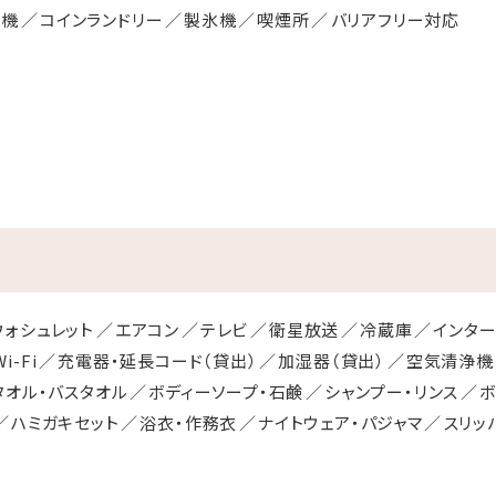
---------------
売機
コインランドリー
製氷機
喫煙所
バリアフリー対応
ンサービス』を導入しております。 ご来館前にチェックイン手続きをお
順
セス
を選択し、必要事項を入力してホテルへ送信
にて事前チェックインの旨をお申し出ください。
ckin
ウォシュレット
エアコン
テレビ
衛星放送
冷蔵庫
インター
i-Fi
充電器・延長コード（貸出）
加湿器（貸出）
空気清浄機
タオル・バスタオル
ボディーソープ・石鹸
シャンプー・リンス
ボ
ハミガキセット
浴衣・作務衣
ナイトウェア・パジャマ
スリッ