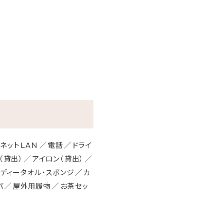
願い致します。
ネットＬＡＮ
電話
ドライ
（貸出）
アイロン（貸出）
ディータオル・スポンジ
カ
パ
屋外用履物
お茶セッ