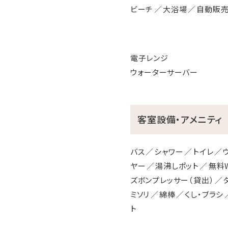
----------------------------
ビーチ
大浴場
自動販
当館では、『事前チェックイ
電子レンジ
■事前チェックインご利用手
ウォーターサーバー
STEP1：指定のURLへアク
STEP2：「チェックイン」
STEP3：ホテルのフロント
https://x.gd/hmura_che
客室設備・アメニティ
バス
シャワー
トイレ
ヤー
湯沸しポット
無料W
ズボンプレッサー（貸出）
ミソリ
綿棒
くし・ブラシ
ト