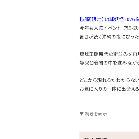
【期間限定】琉球妖怪202
今年も人気イベント「琉球妖
暑さが続く沖縄の夜にぴった
琉球王朝時代の街並みを再現
静寂と暗闇の中を進みながら
どこから現れるかわからない
お気に入りの一体に出会え
ご家族やご友人と一緒に楽し
▼ 続きを表示
ぜひ特別な沖縄の夜をお楽し
■開催期間