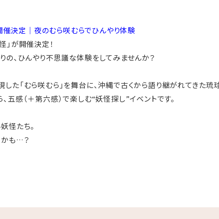
6 開催決定｜夜のむら咲むらでひんやり体験
怪」が開催決定！
りの、ひんやり不思議な体験をしてみませんか？
した「むら咲むら」を舞台に、沖縄で古くから語り継がれてきた琉
、五感（＋第六感）で楽しむ“妖怪探し”イベントです。
妖怪たち。
るかも…？
める、夏限定のナイトイベントです。
みください。