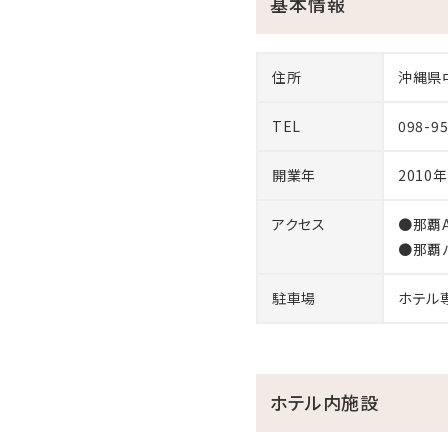
基本情報
2026年5月1日（金）～8月3
----------------------------
住所
沖縄県
～ご宿泊のお客様へむら咲
TEL
098-9
１、体験王国むら咲むら入園
２、銭湯（ゆ～ふる）無料券
開業年
2010年
※おもてなしは、いかなる場
アクセス
●那覇A
※営業時間の変更や臨時休
●那覇
駐車場
ホテル
また、ホテルむら咲むらの朝
「手づくりでカラダにやさしい
素朴で美味しい沖縄の家庭
古き良き沖縄の雰囲気が感じ
ホテル内施設