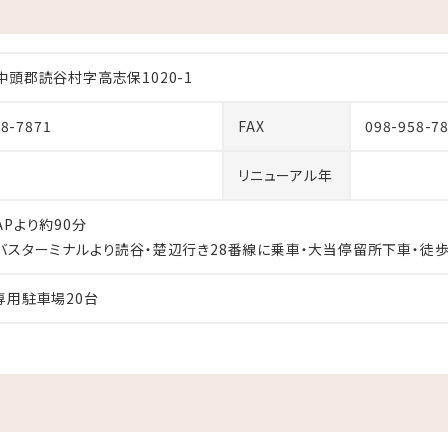
1日（月）
---------------
中頭郡読谷村字高志保1020-1
むらからのおもてなし～
58-7871
FAX
098-958-7
無料
リニューアル年
合も返金・換金・代替えは致しかねます
Pより約90分
業などの対応を行うことがございます
バスターミナルより読谷・楚辺行き28番線に乗車・大当停留所下車・徒歩
専用駐車場20台
食は
朝ごはんを。」をモットーに、
料理を日替わりで提供しています。
られる謝名亭で、沖縄の家庭料理をごゆっくりとお楽しみください。