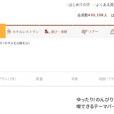
はじめての方
よくある質
会員数
433,158
人 
泊
ホテルレストラン
遊び・体験
ツアー
介（ホテルむら咲むら）
ラン（7件）
客室
写真
地図・
ア
ゆったり！のんびり
喫できるテーマパ