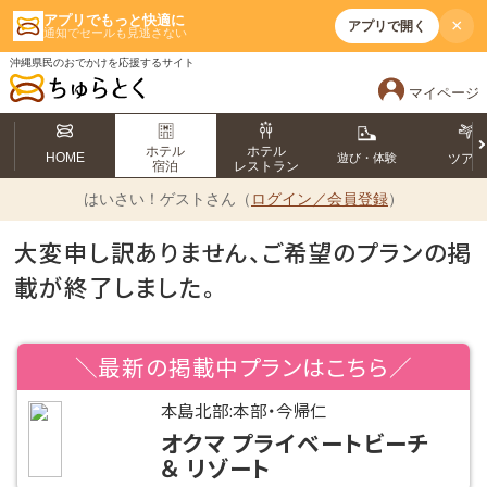
アプリでもっと快適に
×
アプリで開く
通知でセールも見逃さない
沖縄県民のおでかけを応援するサイト
マイページ
ホテル
ホテル
HOME
遊び・体験
ツア
宿泊
レストラン
はいさい！
ゲストさん（
ログイン／会員登録
）
大変申し訳ありません、ご希望のプランの掲
載が終了しました。
＼最新の掲載中プランはこちら／
本島北部:本部・今帰仁
オクマ プライベートビーチ
＆ リゾート