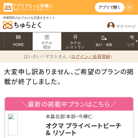
アプリでもっと快適に
×
アプリで開く
通知でセールも見逃さない
沖縄県民のおでかけを応援するサイト
マイページ
ホテル
ホテル
HOME
遊び・体験
ツア
宿泊
レストラン
はいさい！
ゲストさん（
ログイン／会員登録
）
大変申し訳ありません、ご希望のプランの掲
載が終了しました。
＼最新の掲載中プランはこちら／
本島北部:本部・今帰仁
オクマ プライベートビーチ
＆ リゾート