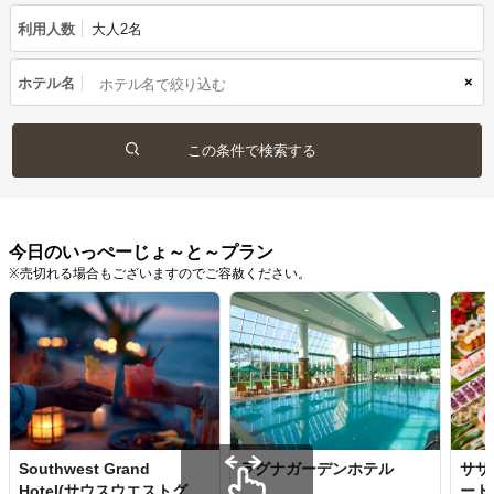
利用人数
大人2名
×
ホテル名
今日のいっぺーじょ～と～プラン
※売切れる場合もございますのでご容赦ください。
Southwest Grand
ラグナガーデンホテル
サザ
Hotel(サウスウエストグラ
ート