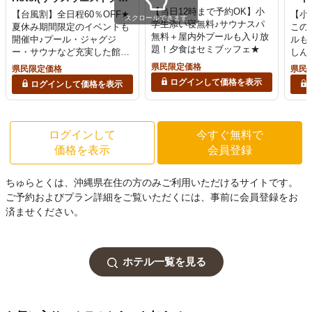
ンドホテル)
【当日12時まで予約OK】小
【台風割】全日程60％OFF★
【小
スクロールできます
学生添い寝無料♪サウナスパ
夏休み期間限定のイベントも
この
無料＋屋内外プールも入り放
開催中♪プール・ジャグジ
ルも
題！夕食はセミブッフェ★
ー・サウナなど充実した館内
しん
施設を満喫！小学生添い寝無
フェ
県民限定価格
県民限定価格
県民
料◎｜15時イン／12時アウト
1台
ログインして価格を表示
ログインして価格を表示
（朝食付）
ログインして
今すぐ無料で
価格を表示
会員登録
ちゅらとくは、沖縄県在住の方のみご利用いただけるサイトです。
ご予約およびプラン詳細をご覧いただくには、事前に会員登録をお
済ませください。
ホテル一覧を見る