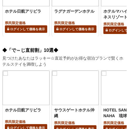
ホテル日航アリビラ
ラグナガーデンホテル
ホテルマハイ
ネスリゾート
県民限定価格
県民限定価格
県民限定価格
ログインして価格を表示
ログインして価格を表示
ログインして
◆「で～じ直前割」10選◆
見つけたあなたはラッキー☆直近予約がお得な宿泊プランで賢くホ
テルステイを満喫しよう
ホテル日航アリビラ
サウスゲートホテル沖
HOTEL SANS
縄
NAHA 琉球
上の湯
県民限定価格
県民限定価格
県民限定価格
ログインして価格を表示
ログインして価格を表示
ログインして