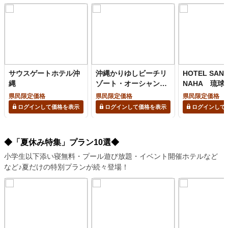
サウスゲートホテル沖
沖縄かりゆしビーチリ
HOTEL SANS
縄
ゾート・オーシャンス
NAHA 琉球
パ
上の湯
県民限定価格
県民限定価格
県民限定価格
ログインして価格を表示
ログインして価格を表示
ログインして
◆「夏休み特集」プラン10選◆
小学生以下添い寝無料・プール遊び放題・イベント開催ホテルなど
など♪夏だけの特別プランが続々登場！