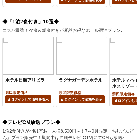
◆「1泊2食付き」10選◆
コスパ最強！夕食＆朝食付きが断然お得なホテル宿泊プラン♪
ホテル日航アリビラ
ラグナガーデンホテル
ホテルマハイ
ネスリゾート
県民限定価格
県民限定価格
県民限定価格
ログインして価格を表示
ログインして価格を表示
ログインして
◆テレビCM放送プラン◆
1泊2食付きが4名1室お一人様8,500円～！7～9月限定「ちむどんど
ん」プラン販売中！期間中は沖縄テレビ(OTV)にてCMも放送♪