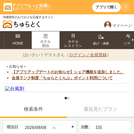
アプリでもっと快適に
×
アプリで開く
通知でセールも見逃さない
沖縄県民のおでかけを応援するサイト
マイページ
ホテル
ホテル
HOME
遊び・体験
ツア
宿泊
レストラン
はいさい！
ゲストさん（
ログイン／会員登録
）
＜お知らせ＞
【アプリアップデートのお知らせ】シェア機能を追加しました。
会員ランク制度「ちゅらとくらぶ」ポイント利用について
検索条件
最近見たプラン
×
宿泊日
泊数