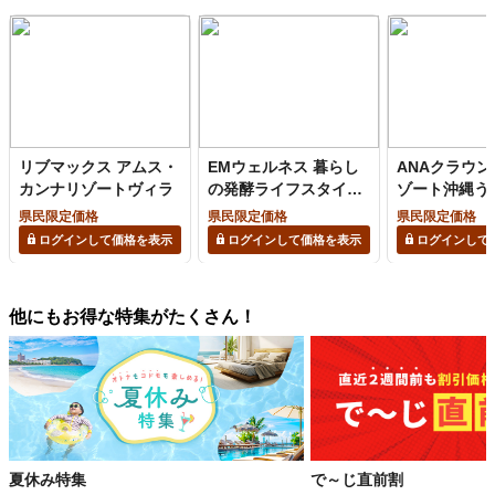
リブマックス アムス・
EMウェルネス 暮らし
ANAクラウ
カンナリゾートヴィラ
の発酵ライフスタイル
ゾート沖縄う
リゾート
ズ
県民限定価格
県民限定価格
県民限定価格
ログインして価格を表示
ログインして価格を表示
ログインして
他にもお得な特集がたくさん！
夏休み特集
で～じ直前割