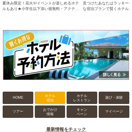
夏休み限定！花火やイベントが楽しめるホテ
見つけたあなたはラッキー
ルもあり★小学生以下添い寝無料・アクティ
な宿泊プランで賢くホテル
ビティ体験付きなど、沖縄の夏をとことん満
喫♪
ホテル
ホテル
HOME
遊び・体験
宿泊
レストラン
おでかけ
キャン
ツアー
マイページ
情報
ペーン
最新情報をチェック