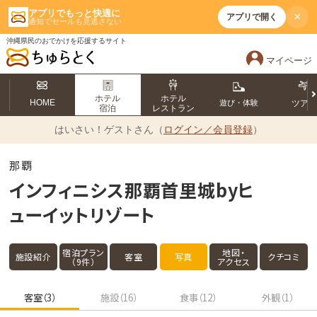
アプリでもっと快適に
×
アプリで開く
通知でセールも見逃さない
沖縄県民のおでかけを応援するサイト
マイページ
ホテル
ホテル
HOME
遊び・体験
ツア
宿泊
レストラン
はいさい！
ゲストさん（
ログイン／会員登録
）
那覇
インフィニシス那覇首里城byヒ
ューイットリゾート
宿泊プラン
地図・
施設紹介
客室
写真
クチコミ
（9件）
アクセス
客室（3）
施設（16）
食事（12）
外観（1）