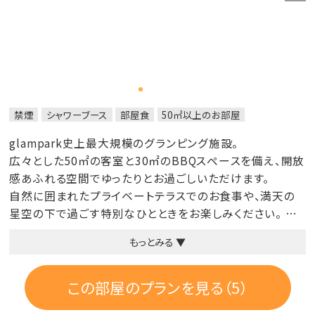
禁煙
シャワーブース
部屋食
50㎡以上のお部屋
glampark史上最大規模のグランピング施設。
広々とした50㎡の客室と30㎡のBBQスペースを備え、開放
感あふれる空間でゆったりとお過ごしいただけます。
自然に囲まれたプライベートテラスでのお食事や、満天の
星空の下で過ごす特別なひとときをお楽しみください。
もっとみる ▼
◆部屋内容
🛌 セミダブルベッド4台
🛌 4名様までのご宿泊：各ベッド1名様ずつご利用可能
この部屋のプランを見る（5）
🛌 5~6名様でのご宿泊時：追加でソファーベッド1台をご用