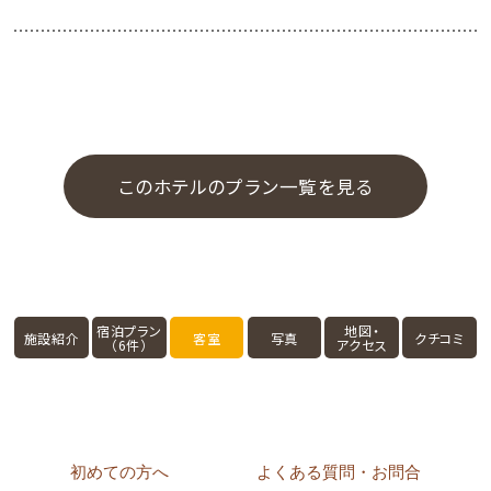
意（2名様利用）
※未使用のベッドはマットレスのみの状態となります。
このホテルのプラン一覧を見る
宿泊プラン
地図・
施設紹介
客室
写真
クチコミ
（6件）
アクセス
初めての方へ
よくある質問・お問合