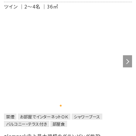
一切お受けできかねます。あらかじめご了承ください。
ツイン
2～4名
36㎡
禁煙
お部屋でインターネットＯＫ
シャワーブース
バルコニー・テラス付き
部屋食