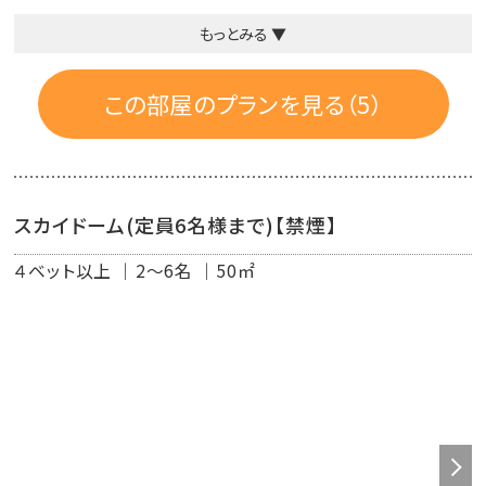
もっとみる ▼
◆部屋内容
🛌 セミダブルベッド4台
🛌 4名様までのご宿泊：各ベッド1名様ずつご利用可能
この部屋のプランを見る（5）
🛌 5~6名様でのご宿泊時：追加でソファーベッド1台をご用
意（2名様利用）
※未使用のベッドはマットレスのみの状態となります。
スカイドーム(定員6名様まで)【禁煙】
４ベット以上
2～6名
50㎡