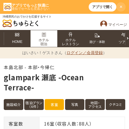
アプリでもっと快適に
×
アプリで開く
通知でセールも見逃さない
沖縄県民のおでかけを応援するサイト
マイページ
ホテル
ホテル
HOME
遊び・体験
ツア
宿泊
レストラン
はいさい！
ゲストさん（
ログイン／会員登録
）
本島北部 - 本部・今帰仁
glampark 瀬底 -Ocean
Terrace-
宿泊プラン
地図・
施設紹介
客室
写真
クチコミ
（6件）
アクセス
客室数
16室（収容人数：88人）