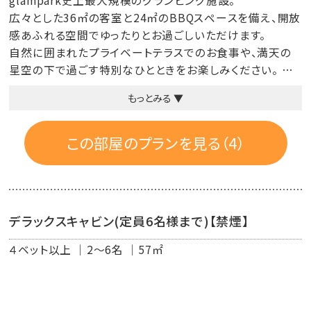
glampark史上最大規模のグランピング施設。
広々とした36㎡の客室と24㎡のBBQスペースを備え、開放
感あふれる空間でゆったりとお過ごしいただけます。
自然に囲まれたプライベートテラスでのお食事や、満天の
星空の下で過ごす特別なひとときをお楽しみください。
もっとみる ▼
◆部屋内容
🛌セミダブルベッド2台
🛌2名様までのご宿泊：各ベッド1名様ずつご利用可能
この部屋のプランを見る（4）
🛌3~4名様でのご宿泊時：追加でソファーベッド1台をご用
意（2名様利用）
デラックスキャビン(定員6名様まで)【禁煙】
４ベット以上
2～6名
57㎡