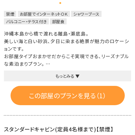
禁煙
お部屋でインターネットＯＫ
シャワーブース
バルコニー・テラス付き
部屋食
沖縄本島から橋で渡れる離島・瀬底島。
美しい海と白い砂浜、夕日に染まる絶景が魅力のロケーシ
ョンです。
お部屋タイプおまかせだからこそ実現できる、リーズナブル
な素泊まりプラン。
気軽にお得に、島時間をお楽しみいただけます。
もっとみる ▼
【おまかせプランの注意事項】
◆数量限定
この部屋のプランを見る（1）
◆1泊限定のご予約となります。
◆お部屋はおまかせ
◆プランに使用している画像は一例です。
◆本プランはお部屋おまかせのため、事前の部屋タイプの
スタンダードキャビン(定員4名様まで)【禁煙】
ご指定や「どのお部屋になるか」といったご案内・ご確認は