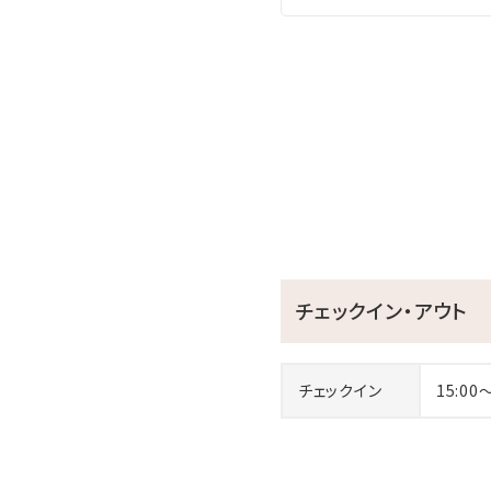
チェックアウトのお時間が12:0
ご滞在中、1階ラウンジにて
朝食をご利用の際、優先的
スキンケアセットやバスアメニ
o○.｡o○.｡o○.｡o○.｡o○.
◆レストラン「OCEAN DIN
チェックイン・アウト
＞＞レストランのご利用はこ
o○.｡o○.｡o○.｡o○.｡o○.
チェックイン
15:00