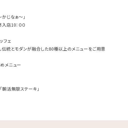
〜かじなぁ〜」
終入店10：００
ッフェ
伝統とモダンが融合した80種以上のメニューをご用意
すめメニュー
「朝活無限ステーキ」
噌の特製カレー