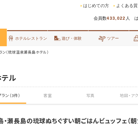
はじめての方
よくある質
会員数
433,022
人 
泊
ホテルレストラン
遊び・体験
ツアー
ラン（琉球温泉瀬長島ホテル）
ホテル
ラン（3件）
客室
写真
地図・
ア
島・瀬長島の琉球ぬちぐすい朝ごはんビュッフェ（朝