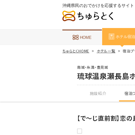
沖縄県民のおでかけを応援するサイト
ホテル宿
HOME
ちゅらとくHOME
ホテル一覧
宿泊プ
南城・糸満・豊見城
琉球温泉瀬長島
施設紹介
宿泊プ
【で～じ直前割】恋の