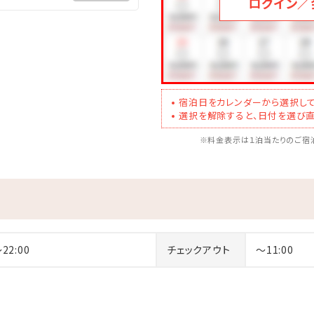
ログイン／
0 （通常11:00）
アルコールやソフトドリンクをお楽しみいただけます
にお席へとご案内
ティ、ReFa、首里石鹸のフォームソープ等、上質なアメニティをご
宿泊日をカレンダーから選択して
選択を解除すると、日付を選び直
｡o○.｡o○.｡o○.。o○
※料金表示は１泊当たりのご宿泊
ING 風庭」ご紹介◆
ちら
｡o○.｡o○.｡o○.。o○
～22:00
チェックアウト
～11:00