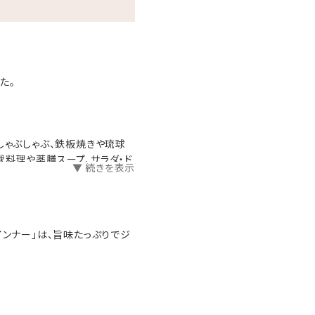
た。
しゃぶしゃぶ、鉄板焼きや琉球
球料理や薬膳スープ、サラダ・ド
▼ 続きを表示
琉球ハーブティーも取り揃えてお
インナー」は、旨味たっぷりでジ
ーキ』と『島豚ウインナー』島野
7種のお料理を日替わりでご提供