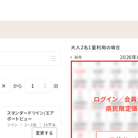
らっしゃる方はご入場をご遠慮いただいております
・枕崎産のカツオ節、利尻昆布など選りすぐりの食材を
に手間暇かけた統括総料理長オリジナルカレー
ウリュイベント ／
■王朝琉球料理
・沖縄の琉球漆器で提供する琉球料理
00～17:00～19:00～21:00～（各回 約10分）
など
大人2名1室利用の場合
に伝わる「ロウリュ」イベントを開催しております
2026年
前月
※季節や仕入れ状況により内容が異なる場合もございま
注ぎ立ち上る蒸気の香りと熱に包まれる贅沢なひとときを、ぜひご
※写真は一部イメージになります。
ィプール ／
×
から
泊
かのような、インフィニティプール
ログイン／会員
ならではの幻想的な景色をお楽しみください
県民限定価
スタンダードツイン/エア
ご確認ください
ポートビュー
ツイン
2～3名
29平米
宿泊限定特典 ／
変更する