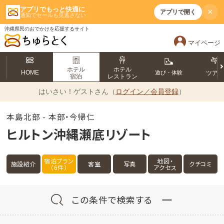
アプリでもっと快適に
×
アプリで開く
通知でセールも見逃さない
沖縄県民のおでかけを応援するサイト
マイページ
ホテル
ホテル
HOME
遊び・体験
ツア
宿泊
レストラン
はいさい！
ゲストさん（
ログイン／会員登録
）
本島北部 - 本部・今帰仁
ヒルトン沖縄瀬底リゾート
宿泊プラン
地図・
施設紹介
客室
写真
クチコミ
（6件）
アクセス
この条件で検索する