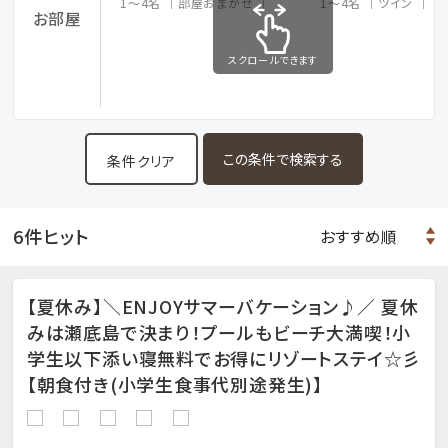
1～4名
部屋おまかせ
1～4名
ツイン
3
お部屋
スクロールできます
条件クリア
6件ヒット
【夏休み】＼ENJOYサマーバケーション♪／ 夏休
みは瀬底島で決まり！プールもビーチ大満喫！小
学生以下添い寝無料でお得にリゾートステイ☆彡
【朝食付き(小学生食事代別途発生)】