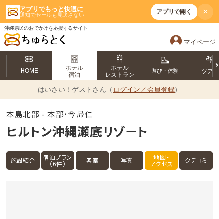
アプリでもっと快適に
×
アプリで開く
通知でセールも見逃さない
沖縄県民のおでかけを応援するサイト
マイページ
ホテル
ホテル
HOME
遊び・体験
ツア
宿泊
レストラン
はいさい！
ゲストさん（
ログイン／会員登録
）
本島北部 - 本部・今帰仁
ヒルトン沖縄瀬底リゾート
宿泊プラン
地図・
施設紹介
客室
写真
クチコミ
（6件）
アクセス