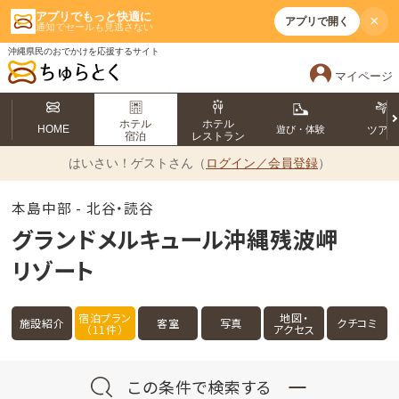
アプリでもっと快適に
×
アプリで開く
通知でセールも見逃さない
沖縄県民のおでかけを応援するサイト
マイページ
ホテル
ホテル
HOME
遊び・体験
ツア
宿泊
レストラン
はいさい！
ゲストさん（
ログイン／会員登録
）
本島中部 - 北谷・読谷
グランドメルキュール沖縄残波岬
リゾート
宿泊プラン
地図・
施設紹介
客室
写真
クチコミ
（11件）
アクセス
この条件で検索する