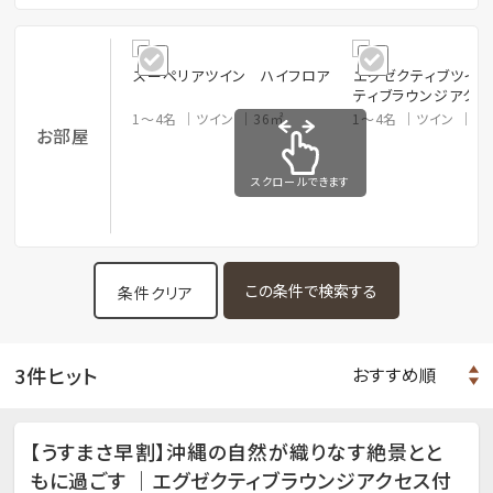
スーペリアツイン ハイフロア
エグゼクティブツイン
ティブラウンジアクセ
1～4名
ツイン
36㎡
1～4名
ツイン
3
お部屋
スクロールできます
条件クリア
3件ヒット
【うすまさ早割】沖縄の自然が織りなす絶景とと
もに過ごす ｜エグゼクティブラウンジアクセス付