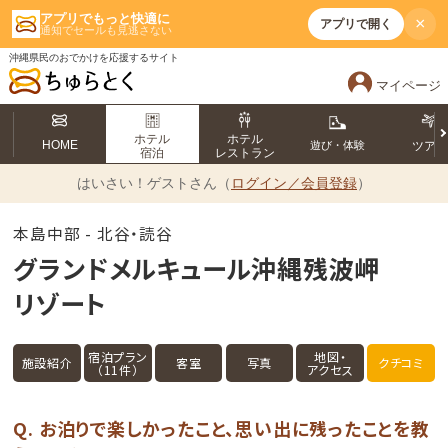
アプリでもっと快適に
×
アプリで開く
通知でセールも見逃さない
沖縄県民のおでかけを応援するサイト
マイページ
ホテル
ホテル
HOME
遊び・体験
ツア
宿泊
レストラン
はいさい！
ゲストさん（
ログイン／会員登録
）
本島中部 - 北谷・読谷
グランドメルキュール沖縄残波岬
リゾート
宿泊プラン
地図・
施設紹介
客室
写真
クチコミ
（11件）
アクセス
Q. お泊りで楽しかったこと、思い出に残ったことを教