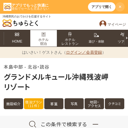
アプリでもっと快適に
×
アプリで開く
通知でセールも見逃さない
沖縄県民のおでかけを応援するサイト
マイページ
ホテル
ホテル
HOME
遊び・体験
ツア
宿泊
レストラン
はいさい！
ゲストさん（
ログイン／会員登録
）
本島中部 - 北谷・読谷
グランドメルキュール沖縄残波岬
リゾート
宿泊プラン
地図・
施設紹介
客室
写真
クチコミ
（11件）
アクセス
この条件で検索する