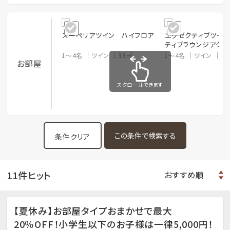
スーペリアツイン ハイフロア
エグゼクティブツイン
ティブラウンジアクセ
1～4名
ツイン
36㎡
1～4名
ツイン
3
お部屋
スクロールできます
条件クリア
11件ヒット
【夏休み】お部屋タイプおまかせで最大
20％OFF！小学生以下のお子様は一律5,000円！