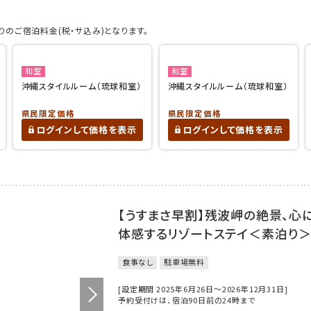
のご宿泊料金(税・サ込み)となります。
和室
和室
沖縄スタイルルーム（琉球和室）
沖縄スタイルルーム（琉球和室）
県民限定価格
県民限定価格
ログインして価格を表示
ログインして価格を表示
【うすまさ早割】残波岬の絶景、心
体感するリゾートステイ＜素泊り
食事なし
駐車場無料
[設定期間 2025年6月26日～2026年12月31日]
予約受付けは、宿泊90日前の24時まで