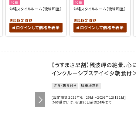
和室
和室
沖縄スタイルルーム（琉球和室）
沖縄スタイルルーム（琉球和室）
県民限定価格
県民限定価格
ログインして価格を表示
ログインして価格を表示
【うすまさ早割】残波岬の絶景、心
インクルーシブステイ＜夕朝食付
夕食・朝食付き
駐車場無料
[設定期間 2025年6月26日～2026年12月31日]
予約受付けは、宿泊90日前の24時まで