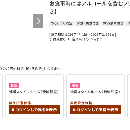
お食事時にはアルコールを含むフ
き】
ちゅらとく限定
夕食・朝食付き
飲み放題付き
[設定期間 2024年4月1日～2027年2月28日]
予約受付けは、宿泊当日の15時まで
のご宿泊料金(税・サ込み)となります。
和室
和室
沖縄スタイルルーム（琉球和室）
沖縄スタイルルーム（琉球和室）
県民限定価格
県民限定価格
ログインして価格を表示
ログインして価格を表示