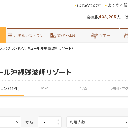
はじめての方
よくある質
会員数
433,265
人 
泊
ホテルレストラン
遊び・体験
ツアー
ラン（グランドメルキュール沖縄残波岬リゾート）
ール沖縄残波岬リゾート
ラン（11件）
客室
写真
地図・
ア
から
利用人数
-
×