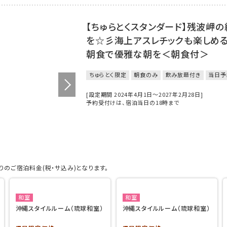
【ちゅらとくスタンダード】残波岬
を☆彡海上アスレチックも楽しめる
朝食で優雅な朝を＜朝食付＞
ちゅらとく限定
朝食のみ
飲み放題付き
当日予
[設定期間 2024年4月1日～2027年2月28日]
予約受付けは、宿泊当日の18時まで
のご宿泊料金(税・サ込み)となります。
和室
和室
沖縄スタイルルーム（琉球和室）
沖縄スタイルルーム（琉球和室）