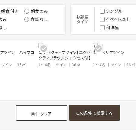
・朝食付き
朝食のみ
シングル
お部屋
のみ
食事なし
４ベット以上
タイプ
なし
和洋室
アツイン ハイフロ
エグゼクティブツイン【エグゼ
スーペリアツイン
クティブラウンジアクセス付】
ツイン
36㎡
1～4名
ツイン
36㎡
1～4名
ツイン
36㎡
条件クリア