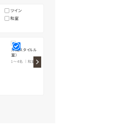
ツイン
和室
沖縄スタイルルーム（琉球和
お部屋タイプお任せ
エグゼ
室）
ート和
アクセ
1～4名
和室
36㎡
2～4名
ツイン
36㎡
1～4名