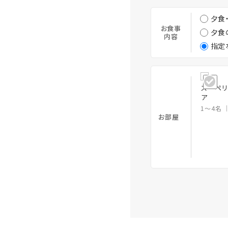
夕食
お食事
夕食
内容
指定
スーペリ
ア
1～4名
お部屋