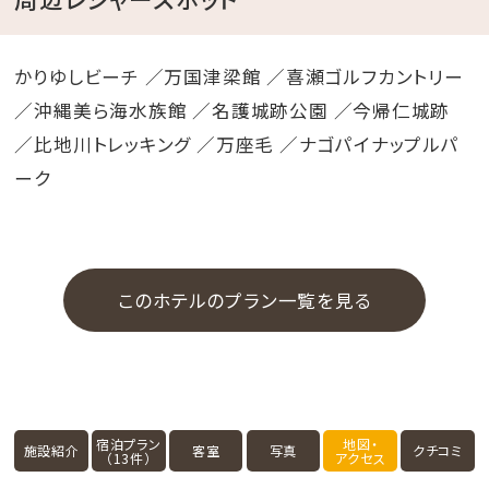
かりゆしビーチ ／万国津梁館 ／喜瀬ゴルフカントリー
／沖縄美ら海水族館 ／名護城跡公園 ／今帰仁城跡
／比地川トレッキング ／万座毛 ／ナゴパイナップルパ
ーク
このホテルのプラン一覧を見る
宿泊プラン
地図・
施設紹介
客室
写真
クチコミ
（13件）
アクセス