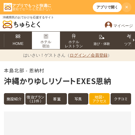
アプリでもっと快適に
×
アプリで開く
通知でセールも見逃さない
沖縄県民のおでかけを応援するサイト
マイページ
ホテル
ホテル
HOME
遊び・体験
ツア
宿泊
レストラン
はいさい！
ゲストさん（
ログイン／会員登録
）
本島北部 - 恩納村
沖縄かりゆしリゾートEXES恩納
宿泊プラン
地図・
施設紹介
客室
写真
クチコミ
（13件）
アクセス