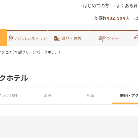
はじめての方
よくある質
会員数
432,994
人 
泊
ホテルレストラン
遊び・体験
ツアー
アクセス（本部グリーンパークホテル）
クホテル
ラン（8件）
客室
写真
地図・
ア