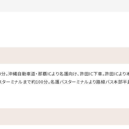
0分。沖縄自動車道・那覇ICより名護向け、許田IC下車。許田ICより
スターミナルまで約100分。名護バスターミナルより路線バス本部半