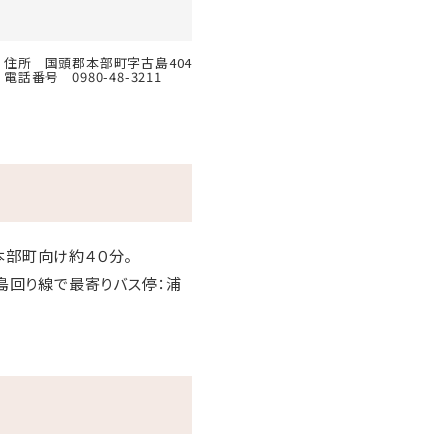
住所
国頭郡本部町字古島404
電話番号
0980-48-3211
本部町向け約４０分。
島回り線で最寄りバス停：浦