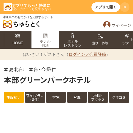
アプリでもっと快適に
×
アプリで開く
通知でセールも見逃さない
沖縄県民のおでかけを応援するサイト
マイページ
ホテル
ホテル
HOME
遊び・体験
ツア
宿泊
レストラン
はいさい！
ゲストさん（
ログイン／会員登録
）
本島北部 - 本部・今帰仁
本部グリーンパークホテル
宿泊プラン
地図・
施設紹介
客室
写真
クチコミ
（8件）
アクセス