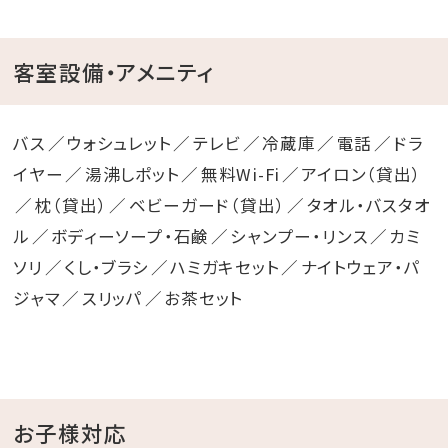
客室設備・アメニティ
バス
ウォシュレット
テレビ
冷蔵庫
電話
ドラ
イヤー
湯沸しポット
無料Wi-Fi
アイロン（貸出）
枕（貸出）
ベビーガード（貸出）
タオル・バスタオ
ル
ボディーソープ・石鹸
シャンプー・リンス
カミ
ソリ
くし・ブラシ
ハミガキセット
ナイトウェア・パ
ジャマ
スリッパ
お茶セット
お子様対応