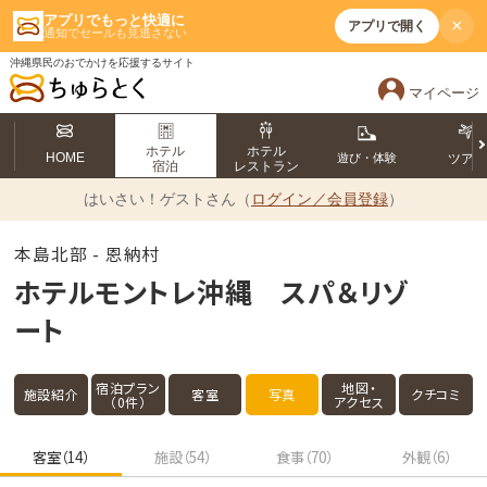
アプリでもっと快適に
×
アプリで開く
通知でセールも見逃さない
沖縄県民のおでかけを応援するサイト
マイページ
ホテル
ホテル
HOME
遊び・体験
ツア
宿泊
レストラン
はいさい！
ゲストさん（
ログイン／会員登録
）
本島北部 - 恩納村
ホテルモントレ沖縄 スパ＆リゾ
ート
宿泊プラン
地図・
施設紹介
客室
写真
クチコミ
（0件）
アクセス
客室（14）
施設（54）
食事（70）
外観（6）