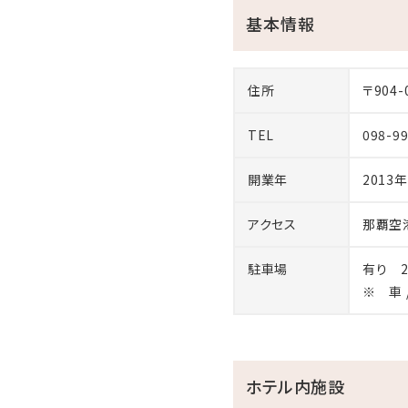
基本情報
----
いつもホテルモントレ沖縄 
このたび、下記の日程にて館
住所
〒904
補修工事期間中は、お客様の
【補修工事期間】
TEL
098-9
2026年5月25日(月)～5月
※「温泉・屋内プール・ジム
開業年
2013年
お客様にはご不便をおかけ致
アクセス
那覇空
駐車場
有り 2
※ 車
ホテル内施設