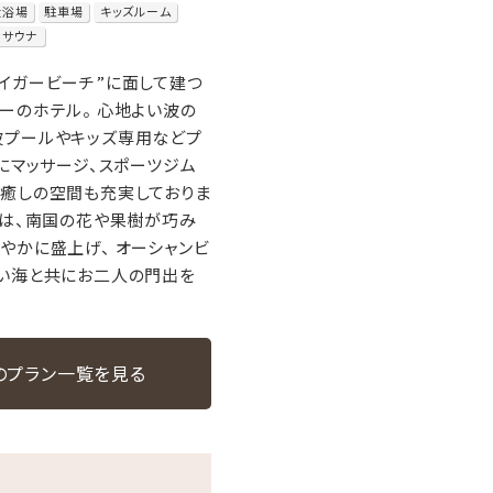
大浴場
駐車場
キッズルーム
サウナ
イガービーチ”に面して建つ
ーのホテル。 心地よい波の
波プールやキッズ専用などプ
テにマッサージ、スポーツジム
癒しの空間も充実しておりま
では、南国の花や果樹が巧み
やかに盛上げ、 オーシャンビ
碧い海と共にお二人の門出を
のプラン一覧を見る