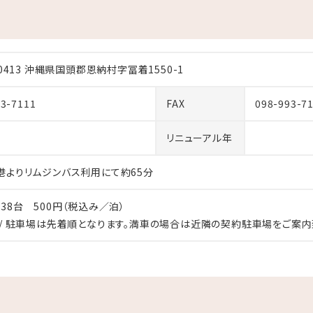
スパ＆リゾートをご利用いただき、誠にありがとうございます。
内スパ施設「ブルーリーフ」の補修工事を実施いたします。
-0413 沖縄県国頭郡恩納村字冨着1550-1
安全を考慮し休業とさせていただきます。
93-7111
FAX
098-993-7
29日(金) 終日
」はご利用いただけません。
リニューアル年
しますが、何卒ご理解とご協力の程お願い申し上げます。
港よりリムジンバス利用にて約65分
38台 500円（税込み／泊）
 / 駐車場は先着順となります。満車の場合は近隣の契約駐車場をご案内