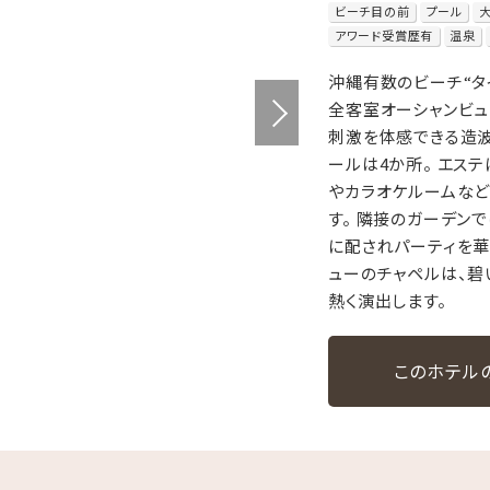
ビーチ目の前
プール
アワード受賞歴有
温泉
沖縄有数のビーチ“タ
全客室オーシャンビュ
刺激を体感できる造
ールは4か所。 エス
やカラオケルームなど
す。 隣接のガーデン
に配されパーティを華
ューのチャペルは、
熱く演出します。
このホテル