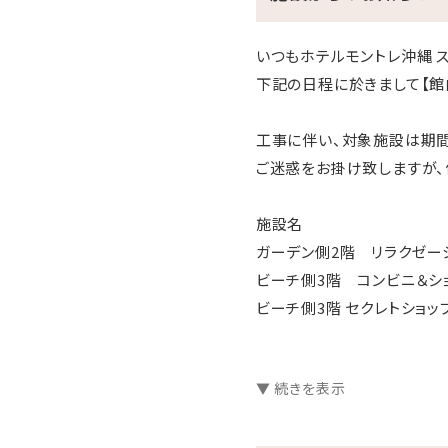
いつもホテルモントレ沖縄 
下記の日程に於きまして【館
工事に伴い、対象施設は期間
ご迷惑をお掛け致しますが、
施設名
ガーデン側2階 リラクゼーショ
ビーチ側3階 コンビニ＆ショッ
ビーチ側3階 セクレトショップ「
※作業内容によっては、日中
▼ 続きを表示
※リラクゼーションの施術は
ご予約は先着順となりますの
（スパ・パティヤTEL：098-96