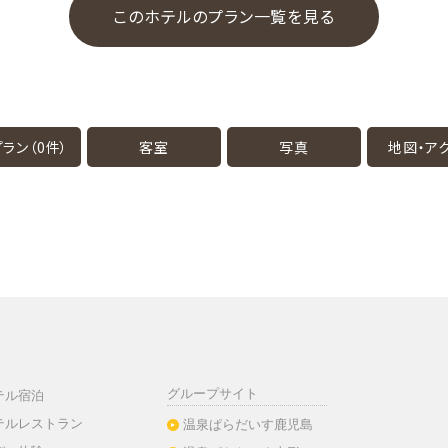
このホテルのプラン一覧を見る
ラン（0件）
客室
写真
地図・
ア
グループサイト
テル宿泊
テルレストラン
温泉ぱらだいす鹿児島