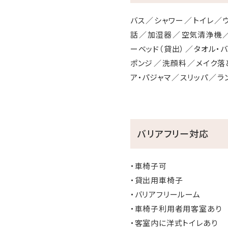
バス
シャワー
トイレ
話
加湿器
空気清浄機
ーベッド（貸出）
タオル・
ポンジ
洗顔料
メイク落
ア・パジャマ
スリッパ
ラ
バリアフリー対応
・車椅子可
・貸出用車椅子
・バリアフリールーム
・車椅子利用者用客室あり
・客室内に洋式トイレあり