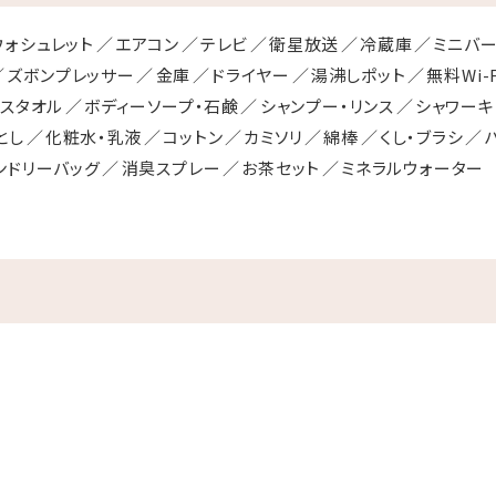
ウォシュレット
エアコン
テレビ
衛星放送
冷蔵庫
ミニバ
ズボンプレッサー
金庫
ドライヤー
湯沸しポット
無料Wi-F
バスタオル
ボディーソープ・石鹸
シャンプー・リンス
シャワーキ
とし
化粧水・乳液
コットン
カミソリ
綿棒
くし・ブラシ
ンドリーバッグ
消臭スプレー
お茶セット
ミネラルウォーター