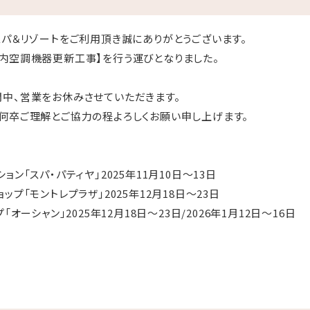
スパ＆リゾートをご利用頂き誠にありがとうございます。
内空調機器更新工事】を行う運びとなりました。
中、営業をお休みさせていただきます。
何卒ご理解とご協力の程よろしくお願い申し上げます。
ン「スパ・パティヤ」2025年11月10日～13日
プ「モントレプラザ」2025年12月18日～23日
オーシャン」2025年12月18日～23日/2026年1月12日～16日
騒音が発生する場合もございます。
、別の場所にてご案内しております。
でご希望の方は、お早めにご連絡くださいませ。
4-1808 【営】11:00～22:00）