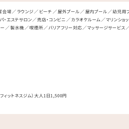
宴会場
ラウンジ
ビーチ
屋外プール
屋内プール
幼児用
パ・エステサロン
売店・コンビニ
カラオケルーム
マリンショ
リー
製氷機
喫煙所
バリアフリー対応
マッサージサービス
フィットネスジム）大人1日1,500円