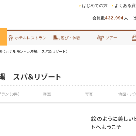
はじめての方
よくある質
会員数
432,994
人 
泊
ホテルレストラン
遊び・体験
ツアー
介（ホテルモントレ沖縄 スパ＆リゾート）
縄 スパ＆リゾート
ラン（0件）
客室
写真
地図・
ア
絵のように美しい
トへようこそ