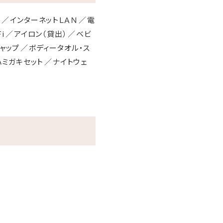
ー
インターネットＬＡＮ
電
i
アイロン（貸出）
ベビ
ャップ
ボディータオル・ス
ハミガキセット
ナイトウェ