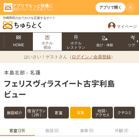
アプリでもっと快適に
×
アプリで開く
通知でセールも見逃さない
沖縄県民のおでかけを応援するサイト
マイページ
ホテル
ホテル
HOME
遊び・体験
ツア
宿泊
レストラン
はいさい！
ゲストさん（
ログイン／会員登録
）
本島北部 - 名護
フェリスヴィラスイート古宇利島
ビュー
宿泊プラン
地図・
施設紹介
客室
写真
クチコミ
（2件）
アクセス
客室（19）
施設（0）
食事（0）
外観（4）