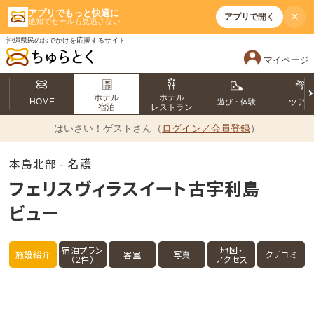
アプリでもっと快適に
×
アプリで開く
通知でセールも見逃さない
沖縄県民のおでかけを応援するサイト
マイページ
ホテル
ホテル
HOME
遊び・体験
ツア
宿泊
レストラン
はいさい！
ゲストさん（
ログイン／会員登録
）
本島北部 - 名護
フェリスヴィラスイート古宇利島
ビュー
宿泊プラン
地図・
施設紹介
客室
写真
クチコミ
（2件）
アクセス