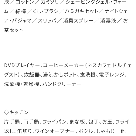
液
コットン
カミソリ
シェービングジェル・フォー
ム
綿棒
くし・ブラシ
ハミガキセット
ナイトウェ
ア・パジャマ
スリッパ
消臭スプレー
消毒液
お
茶セット
DVDプレイヤー、コーヒーメーカー（ネスカフェ ドルチェ
グスト）、炊飯器、湯沸かしポット、食洗機、電子レンジ、
洗濯機・乾燥機、ハンドクリーナー
◇キッチン
片手鍋、両手鍋、フライパン、まな板、包丁、お玉、フライ
返し、缶切り、ワインオープナー、ボウル、しゃもじ 他