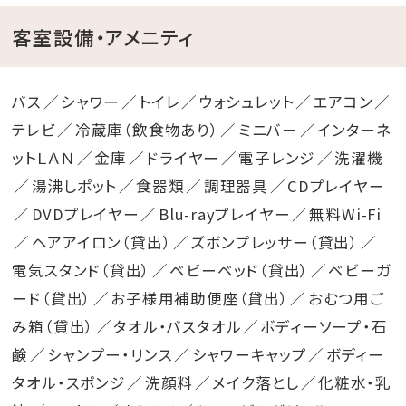
客室設備・アメニティ
バス
シャワー
トイレ
ウォシュレット
エアコン
テレビ
冷蔵庫（飲食物あり）
ミニバー
インターネ
ットＬＡＮ
金庫
ドライヤー
電子レンジ
洗濯機
湯沸しポット
食器類
調理器具
CDプレイヤー
DVDプレイヤー
Blu-rayプレイヤー
無料Wi-Fi
ヘアアイロン（貸出）
ズボンプレッサー（貸出）
電気スタンド（貸出）
ベビーベッド（貸出）
ベビーガ
ード（貸出）
お子様用補助便座（貸出）
おむつ用ご
み箱（貸出）
タオル・バスタオル
ボディーソープ・石
鹸
シャンプー・リンス
シャワーキャップ
ボディー
タオル・スポンジ
洗顔料
メイク落とし
化粧水・乳