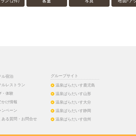
ラン（2件）
客室
写真
地図・
ア
グループサイト
テル宿泊
テルレストラン
温泉ぱらだいす鹿児島
び・体験
温泉ぱらだいす山形
でかけ情報
温泉ぱらだいす大分
ャンペーン
温泉ぱらだいす静岡
くある質問・お問合せ
温泉ぱらだいす信州