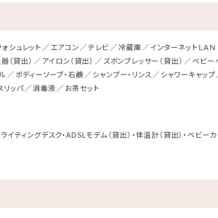
ウォシュレット
エアコン
テレビ
冷蔵庫
インターネットＬＡＮ
器（貸出）
アイロン（貸出）
ズボンプレッサー（貸出）
ベビー
ル
ボディーソープ・石鹸
シャンプー・リンス
シャワーキャップ
スリッパ
消毒液
お茶セット
ライティングデスク・ADSLモデム（貸出）・体温計（貸出）・ベビ