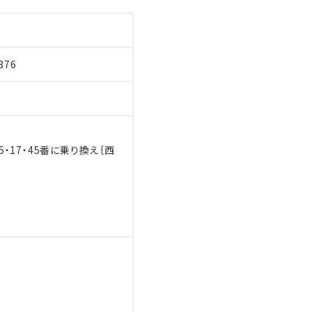
-8876
5・17・45番に乗り換え｛西