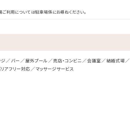
場ご利用については駐車場係にお尋ねください。
ンジ
バー
屋外プール
売店・コンビニ
会議室
結婚式場
バリアフリー対応
マッサージサービス