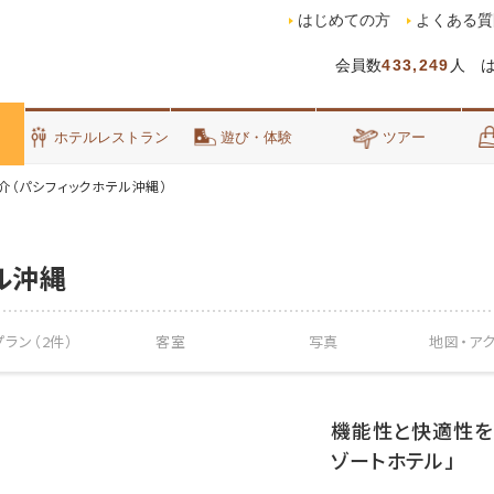
はじめての方
よくある質
会員数
433,249
人 
泊
ホテルレストラン
遊び・体験
ツアー
介（パシフィックホテル沖縄）
ル沖縄
ラン（2件）
客室
写真
地図・
ア
機能性と快適性を
ゾートホテル」