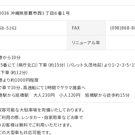
-0036 沖縄県那覇市西３丁目６番１号
68-5162
FAX
(098)868
リニューアル年
港から10分
125番にて｛県庁北口｝下車（約15分）｛パレット久茂地前｝より1・2・3・5・1
下車（約12分）
港より約1000円程度
で車で10分、高速船にて1時間でケラマ諸島へ
港駅から旭橋駅 大人230円 小人120円 旭橋駅から徒歩約15分
台収容可能な大駐車場を完備いたしております。
ご利用の際、レンタカー・自家用車などお車で
のお客様は無料でご利用いただけます。
どの大型車も対応可能です。