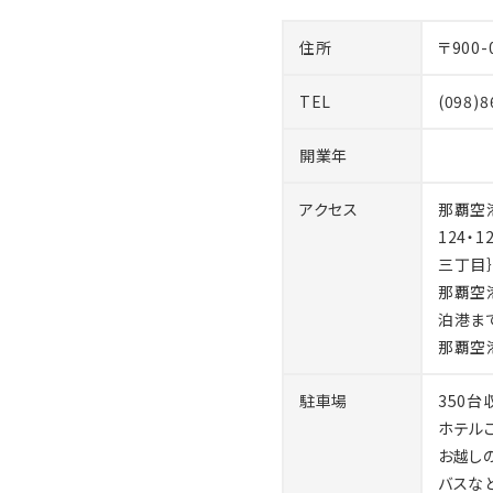
住所
〒900
TEL
(098)8
開業年
アクセス
那覇空
124・
三丁目｝
那覇空
泊港ま
那覇空
駐車場
350
ホテル
お越し
バスな