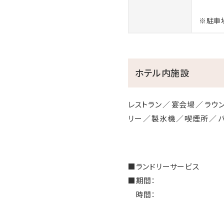
※駐車
ホテル内施設
レストラン
宴会場
ラウ
リー
製氷機
喫煙所
■ランドリーサービス
■期間：
時間：